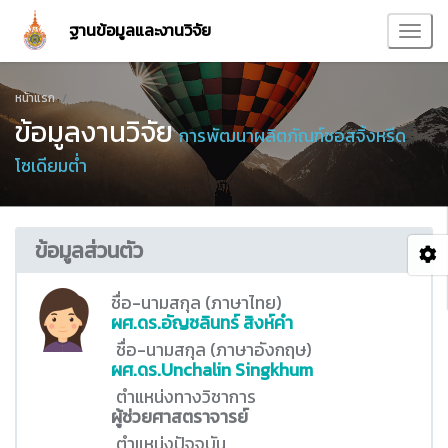
ฐานข้อมูลและงานวิจัย
หน้าแรก
ข้อมูลงานวิจัย
การพัฒนาผลิตภัณฑ์ซอสจิ้งหรีด
โซเดียมต่ำ
ข้อมูลส่วนตัว
ชื่อ-นามสกุล (ภาษาไทย)
ผศ.ดร.อัญชลินทร์ สิงห์คำ
ชื่อ-นามสกุล (ภาษาอังกฤษ)
ผศ.ดร.Unchalin Singkhum
ตำแหน่งทางวิชาการ
ผู้ช่วยศาสตราจารย์
ตำแหน่งปัจจุบัน