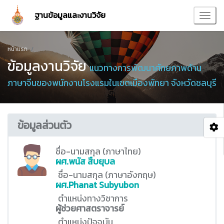
ฐานข้อมูลและงานวิจัย
หน้าแรก
ข้อมูลงานวิจัย
แนวทางการพัฒนาศักยภาพด้าน
ภาษาจีนของพนักงานโรงแรมในเขตเมืองพัทยา จังหวัดชลบุรี
ข้อมูลส่วนตัว
ชื่อ-นามสกุล (ภาษาไทย)
ผศ.พนัส สืบยุบล
ชื่อ-นามสกุล (ภาษาอังกฤษ)
ผศ.Phanat Subyubon
ตำแหน่งทางวิชาการ
ผู้ช่วยศาสตราจารย์
ตำแหน่งปัจจุบัน