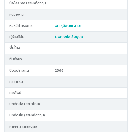
ชื่อโครงการภาษาอังกฤษ
หน่วยงาน
หัวหน้าโครงการ
ผศ.ภูมิพัฒน์ ฉายา
ผู้ร่วมวิจัย
1. ผศ.พนัส สืบยุบล
พี่เลี้ยง
ที่ปรึกษา
ปีงบประมาณ
2566
คำสำคัญ
ผลลัพธ์
บทคัดย่อ (ภาษาไทย)
บทคัดย่อ (ภาษาอังกฤษ)
หลักการและเหตุผล