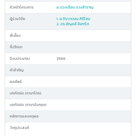
หัวหน้าโครงการ
อ.ดวงเดือน ดวงสำราญ
ผู้ร่วมวิจัย
1. อ.จิราวรรณ ศิริโสม
2. ดร.อัญชลี จันทาโภ
พี่เลี้ยง
ที่ปรึกษา
ปีงบประมาณ
2566
คำสำคัญ
ผลลัพธ์
บทคัดย่อ (ภาษาไทย)
บทคัดย่อ (ภาษาอังกฤษ)
หลักการและเหตุผล
วัตถุประสงค์