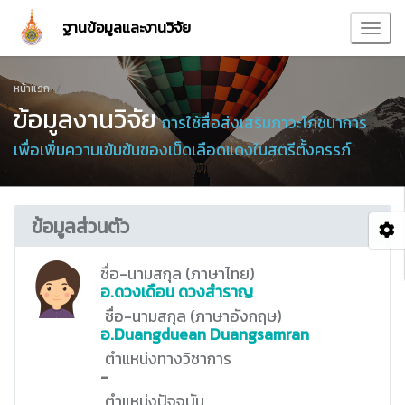
ฐานข้อมูลและงานวิจัย
หน้าแรก
ข้อมูลงานวิจัย
การใช้สื่อส่งเสริมภาวะโภชนาการ
เพื่อเพิ่มความเข้มข้นของเม็ดเลือดแดงในสตรีตั้งครรภ์
ข้อมูลส่วนตัว
ชื่อ-นามสกุล (ภาษาไทย)
อ.ดวงเดือน ดวงสำราญ
ชื่อ-นามสกุล (ภาษาอังกฤษ)
อ.Duangduean Duangsamran
ตำแหน่งทางวิชาการ
-
ตำแหน่งปัจจุบัน