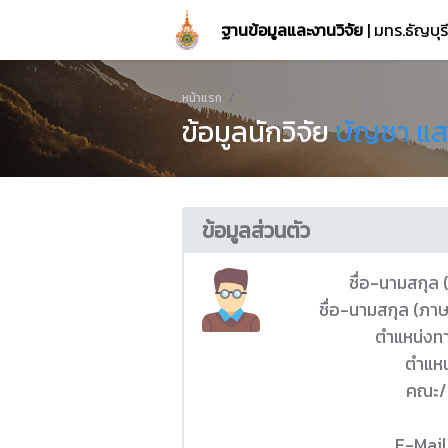
ฐานข้อมูลและงานวิจัย
| มทร.ธัญบุ
หน้าแรก
ข้อมูลนักวิจัย
บัญชา แ
ข้อมูลส่วนตัว
ชื่อ-นามสกุล
ชื่อ-นามสกุล (ภา
ตำแหน่งท
ตำแหน
คณะ/
E-Mail