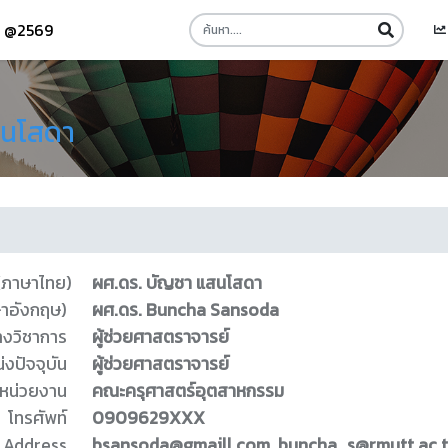
รี @2569
สนโสดา
 (ภาษาไทย)
ผศ.ดร. บัญชา แสนโสดา
ษาอังกฤษ)
ผศ.ดร. Buncha Sansoda
างวิชาการ
ผู้ช่วยศาสตราจารย์
่งปัจจุบัน
ผู้ช่วยศาสตราจารย์
หน่วยงาน
คณะครุศาสตร์อุตสาหกรรม
โทรศัพท์
0909629XXX
 Address
bsansoda@gmaill.com, buncha_s@rmutt.ac.