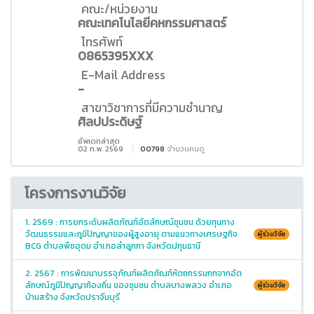
คณะ/หน่วยงาน
คณะเทคโนโลยีคหกรรมศาสตร์
โทรศัพท์
0865395XXX
E-Mail Address
-
สาขาวิชาการที่มีความชำนาญ
ศิลปประดิษฐ์
อัพเดทล่าสุด
02 ก.พ. 2569
00798
จำนวนคนดู
โครงการงานวิจัย
1. 2569 : การยกระดับผลิตภัณฑ์อัตลักษณ์ชุมชน ด้วยทุนทาง
วัฒนธรรมและภูมิปัญญาของผู้สูงอายุ ตามแนวทางเศรษฐกิจ
ผู้ร่วมวิจัย
BCG ตำบลพืชอุดม อำเภอลำลูกกา จังหวัดปทุมธานี
2. 2567 : การพัฒนาบรรจุภัณฑ์ผลิตภัณฑ์หัตถกรรมกกจากอัต
ลักษณ์ภูมิปัญญาท้องถิ่น ของชุมชน ตำบลบางพลวง อำเภอ
ผู้ร่วมวิจัย
บ้านสร้าง จังหวัดปราจีนบุรี