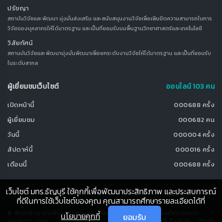
ปรัชญา
สถาบันวิจัยและพัฒนา มุ่งมั่นส่งเสริม และสนับสนุนงานวิจัยเพื่อเพิ่มขีดความสามารถในการ
วิจัยของบุคลากรให้ได้มาตรฐาน และเป็นที่ยอมรับบนพื้นฐานวิทยาศาสตร์และเทคโนโลยี
วิสัยทัศน์
สถานบันวิจัยและพัฒนามุ่งมั่นพัฒนาเพื่อยกระดับงานวิจัยให้ได้มาตรฐาน และเป็นที่ยอมรับ
ในระดับสากล
ผู้เยี่ยมชมเว็บไซต์
ออนไลน์ 103 คน
เปิดหน้านี้
000688 ครั้ง
ผู้เยี่ยมชม
000682 คน
วันนี้
000004 ครั้ง
สัปดาห์นี้
000016 ครั้ง
เดือนนี้
000688 ครั้ง
เว็บไซต์ มทร.ธัญบุรี ใช้คุกกี้เพื่อพัฒนาประสิทธิภาพ และประสบการณ์
ที่ดีในการใช้เว็บไซต์ของคุณ คุณสามารถศึกษารายละเอียดได้ที่
© พัฒนาโดย นายพีระพงษ์ ทองสุข สำนักวิทยบริการและเทคโนโลยีสารสนเทศ
นโยบายคุกกี้
ยอมรับ
@RMUTT 2019
เว็บไซต์หลัก
ติดต่อ