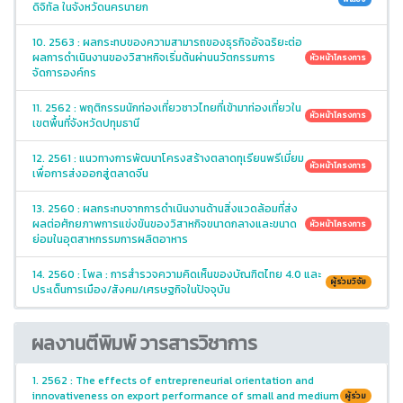
ดิจิทัล ในจังหวัดนครนายก
10. 2563 : ผลกระทบของความสามารถของธุรกิจอัจฉริยะต่อ
ผลการดำเนินงานของวิสาหกิจเริ่มต้นผ่านนวัตกรรมการ
หัวหน้าโครงการ
จัดการองค์กร
11. 2562 : พฤติกรรมนักท่องเที่ยวชาวไทยที่เข้ามาท่องเที่ยวใน
หัวหน้าโครงการ
เขตพื้นที่จังหวัดปทุมธานี
12. 2561 : แนวทางการพัฒนาโครงสร้างตลาดทุเรียนพรีเมี่ยม
หัวหน้าโครงการ
เพื่อการส่งออกสู่ตลาดจีน
13. 2560 : ผลกระทบจากการดำเนินงานด้านสิ่งแวดล้อมที่ส่ง
ผลต่อศักยภาพการแข่งขันของวิสาหกิจขนาดกลางและขนาด
หัวหน้าโครงการ
ย่อมในอุตสาหกรรมการผลิตอาหาร
14. 2560 : โพล : การสำรวจความคิดเห็นของบัณฑิตไทย 4.0 และ
ผู้ร่วมวิจัย
ประเด็นการเมือง/สังคม/เศรษฐกิจในปัจจุบัน
ผลงานตีพิมพ์ วารสารวิชาการ
1. 2562 : The effects of entrepreneurial orientation and
innovativeness on export performance of small and medium
ผู้ร่วม