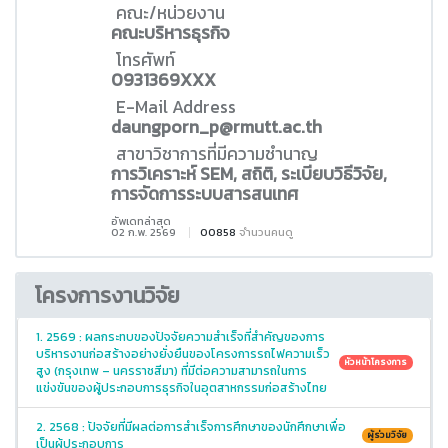
คณะ/หน่วยงาน
คณะบริหารธุรกิจ
โทรศัพท์
0931369XXX
E-Mail Address
daungporn_p@rmutt.ac.th
สาขาวิชาการที่มีความชำนาญ
การวิเคราะห์ SEM, สถิติ, ระเบียบวิธีวิจัย,
การจัดการระบบสารสนเทศ
อัพเดทล่าสุด
02 ก.พ. 2569
00858
จำนวนคนดู
โครงการงานวิจัย
1. 2569 : ผลกระทบของปัจจัยความสำเร็จที่สำคัญของการ
บริหารงานก่อสร้างอย่างยั่งยืนของโครงการรถไฟความเร็ว
หัวหน้าโครงการ
สูง (กรุงเทพ – นครราชสีมา) ที่มีต่อความสามารถในการ
แข่งขันของผู้ประกอบการธุรกิจในอุตสาหกรรมก่อสร้างไทย
2. 2568 : ปัจจัยที่มีผลต่อการสำเร็จการศึกษาของนักศึกษาเพื่อ
ผู้ร่วมวิจัย
เป็นผู้ประกอบการ