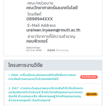
คณะ/หน่วยงาน
คณะวิทยาศาสตร์และเทคโนโลยี
โทรศัพท์
0898944XXX
E-Mail Address
uraiwan.inyaem@rmutt.ac.th
สาขาวิชาการที่มีความชำนาญ
คอมพิวเตอร์
อัพเดทล่าสุด
02 ก.พ. 2569
01204
จำนวนคนดู
โครงการงานวิจัย
1. 2568 : เครื่องมือประเมินตนเองอัตโนมัติเพื่อตรวจสอบ
หัวหน้าโครงการ
การเขียนโปรแกรมบนเว็บด้วยเทคนิคต้นไม้
2. 2567 : การยกระดับคุณภาพและปริมาณสินค้าชีวภัณฑ์เกษตร
ออร์แกนิกจากข้าวไรซ์เบอรี่ สำหรับวิสาหกิจชุมชนสวนเราเกษตร
ผู้ร่วมวิจัย
อินทรีย์ อำเภอหนองเสือ เพื่อขยายผลสู่วิสาหกิจชุมชนนามอญ
อำเภอลาดหลุมแก้ว จังหวัดปทุมธานี