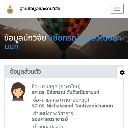
ฐานข้อมูลและงานวิจัย
หน้าแรก
ข้อมูลนักวิจัย
นิช์ชกรณ์ ตันติวณิชชา
นนท์
ข้อมูลส่วนตัว
ชื่อ-นามสกุล (ภาษาไทย)
รศ.ดร. นิช์ชกรณ์ ตันติวณิชชานนท์
ชื่อ-นามสกุล (ภาษาอังกฤษ)
รศ.ดร. Nichakamol Tantivanichanon
ตำแหน่งทางวิชาการ
รองศาสตราจารย์
ตำแหน่งปัจจุบัน