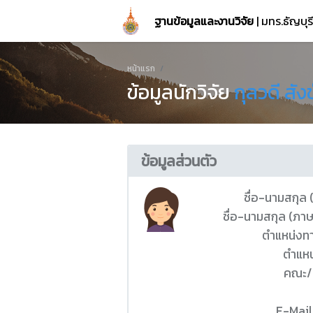
ฐานข้อมูลและงานวิจัย
| มทร.ธัญบุ
หน้าแรก
ข้อมูลนักวิจัย
กุลวดี สัง
ข้อมูลส่วนตัว
ชื่อ-นามสกุล
ชื่อ-นามสกุล (ภา
ตำแหน่งท
ตำแหน
คณะ/
E-Mail