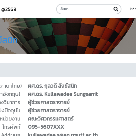
รี @2569
ข์สนิท
 (ภาษาไทย)
ผศ.ดร. กุลวดี สังข์สนิท
ษาอังกฤษ)
ผศ.ดร. Kullawadee Sungsanit
างวิชาการ
ผู้ช่วยศาสตราจารย์
่งปัจจุบัน
ผู้ช่วยศาสตราจารย์
หน่วยงาน
คณะวิศวกรรมศาสตร์
โทรศัพท์
095-5607XXX
 Address
kullawadee.s@en.rmutt.ac.th