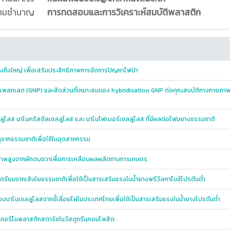
ความชำนาญ
การทดสอบและการวิเคราะห์สมบัติพลาสติก
ถึงใหญ่ เพื่อเสริมประสิทธิภาพการจัดการปัญหาไฟป่า
พลทเลต (GNP) และสัดส่วนที่เหมาะสมของ hybridisation GNP ต่อคุณสมบัติทางกายภา
ลูโลส นาโนคริสตัลเซลลูโลส และ นาโนไฟเบอร์เซลลูโลส ที่มีผลต่อโฟมยางธรรมชาติ
ุจากธรรมชาติเพื่อใช้ในอุตสาหกรรม
ณภาพสูงจากผักตบชวาเพื่อการเคลือบผลผลิตทางการเกษตร
ตรียมจากเส้นใยธรรมชาติเพื่อใช้เป็นสารเสริมแรงในน้ำยางพรีวัลคาไนซ์โปรตีนต่ำ
งนาโนเซลลูโลสจากขี้เลื่อยไผ่ในประเทศไทยเพื่อใช้เป็นสารเสริมแรงในน้ำยางโปรตีนต่ำ
เทอร์โมพลาสติกสตาร์ชในวัสดุกรีนคอมโพสิต