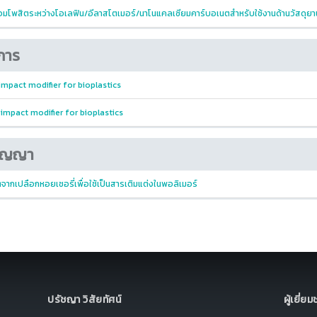
อมโพสิตระหว่างโอเลฟิน/อีลาสโตเมอร์/นาโนแคลเซียมคาร์บอเนตสำหรับใช้งานด้านวัสดุยา
การ
 impact modifier for bioplastics
 impact modifier for bioplastics
ปัญญา
จากเปลือกหอยเชอรี่เพื่อใช้เป็นสารเติมแต่งในพอลิเมอร์
ปรัชญา วิสัยทัศน์
ผู้เยี่ย