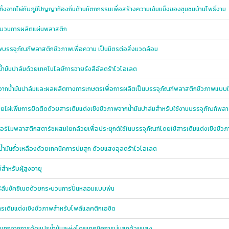
งจากไผ่กับภูมิปัญญาท้องถิ่นด้านหัตถกรรมเพื่อสร้างความเข้มแข็งของชุมชนบ้านโพธิ์งาม
กระบวนการผลิตแผ่นพลาสติก
ภาพบรรจุภัณฑ์พลาสติกชีวภาพเพื่อความ เป็นมิตรต่อสิ่งแวดล้อม
น้ำมันปาล์มด้วยเทคโนโลยีการฉายรังสีอัลตร้าไวโอเลต
าพจากน้ำมันปาล์มและผลผลิตทางการเกษตรเพื่อการผลิตเป็นบรรจุภัณฑ์พลาสติกชีวภาพแบบใช้ค
ยไผ่เพิ่มการยึดติดด้วยสารเติมแต่งเชิงชีวภาพจากน้ำมันปาล์มสำหรับใช้งานบรรจุภัณฑ์พลา
อร์โมพลาสติกสตาร์ชผสมใยกล้วยเพื่อประยุกต์ใช้ในบรรจุภัณฑ์โดยใช้สารเติมแต่งเชิงชีวภ
น้ำมันถั่วเหลืองด้วยเทคนิคการบ่มสุก ด้วยแสงอุลตร้าไวโอเลต
ำหรับผู้สูงอายุ
ธิลีนซัคซิเนตด้วยกระบวนการปั่นหลอมแบบพ่น
นสารเติมแต่งเชิงชีวภาพสำหรับโพลีแลคติกเอซิด
แทกจากการดัดแปรน้ำมันละหุ่งโดยเทคนิคการบ่มสุกด้วยแสง