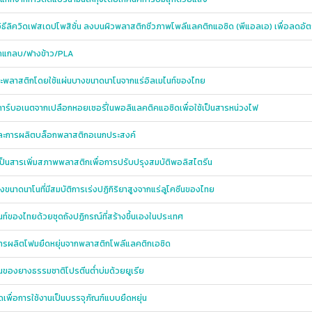
วิธีลิควิดเฟสเดปโพสิชั่น ลงบนผิวพลาสติกชีวภาพโพลีแลคติกแอซิด (พีแอลเอ) เพื่อลดอั
ากแกลบ/ฟางข้าว/PLA
อและพลาสติกโดยใช้แผ่นบางขนาดนาโนจากแร่อิลเมไนท์ของไทย
ร์บอเนตจากเปลือกหอยเชอรี่ในพอลิแลคติคแอซิดเพื่อใช้เป็นสารหน่วงไฟ
และการผลิตบล็อกพลาสติกอเนกประสงค์
ุ่งเป็นสารเพิ่มสภาพพลาสติกเพื่อการปรับปรุงสมบัติพอลิสไตรีน
ขนาดนาโนที่มีสมบัติการเร่งปฏิกิริยาสูงจากแร่ลูโคซีนของไทย
ท์ของไทยด้วยชุดถังปฏิกรณ์ที่สร้างขึ้นเองในประเทศ
่อการผลิตโฟมยืดหยุ่นจากพลาสติกโพลีแลคติกเอซิด
นของยางธรรมชาติโปรตีนต่ำบ่มด้วยยูเรีย
พื่อการใช้งานเป็นบรรจุภัณฑ์แบบยืดหยุ่น