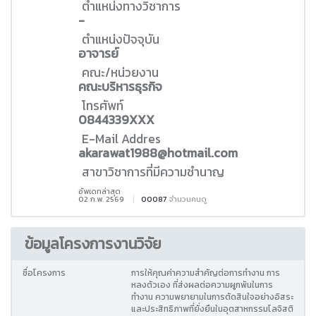
ตำแหน่งทางวิชาการ
-
ตำแหน่งปัจจุบัน
อาจารย์
คณะ/หน่วยงาน
คณะบริหารธุรกิจ
โทรศัพท์
0844339XXX
E-Mail Addres
akarawat1988@hotmail.com
สาขาวิชาการที่มีความชำนาญ
อัพเดทล่าสุด
02 ก.พ. 2569
00087
จำนวนคนดู
ข้อมูลโครงการงานวิจัย
ชื่อโครงการ
การให้คุณค่าความสำคัญต่อการทำงาน การ
หลงตัวเอง ที่ส่งผลต่อความผูกพันในการ
ทำงาน ความพยายามในการตัดสินใจอย่างอิสระ
และประสิทธิภาพที่ยั่งยืนในอุตสาหกรรมโลจิสติ