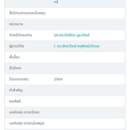
กส์
ชื่อโครงการภาษาอังกฤษ
หน่วยงาน
หัวหน้าโครงการ
รศ.ดร.ปิยฉัตร บูระวัฒน์
ผู้ร่วมวิจัย
1. ดร.อัครวัฒน์ จตุพัฒน์วโรดม
พี่เลี้ยง
ที่ปรึกษา
ปีงบประมาณ
2569
คำสำคัญ
ผลลัพธ์
บทคัดย่อ (ภาษาไทย)
บทคัดย่อ (ภาษาอังกฤษ)