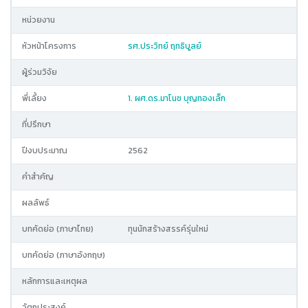
หน่วยงาน
หัวหน้าโครงการ
รศ.ประวิทย์ ฤทธิบูลย์
ผู้ร่วมวิจัย
พี่เลี้ยง
1. ผศ.ดร.มาโนช บุญทองเล็ก
ที่ปรึกษา
ปีงบประมาณ
2562
คำสำคัญ
ผลลัพธ์
บทคัดย่อ (ภาษาไทย)
ทุนนักสร้างสรรค์รุ่นใหม่
บทคัดย่อ (ภาษาอังกฤษ)
หลักการและเหตุผล
วัตถุประสงค์