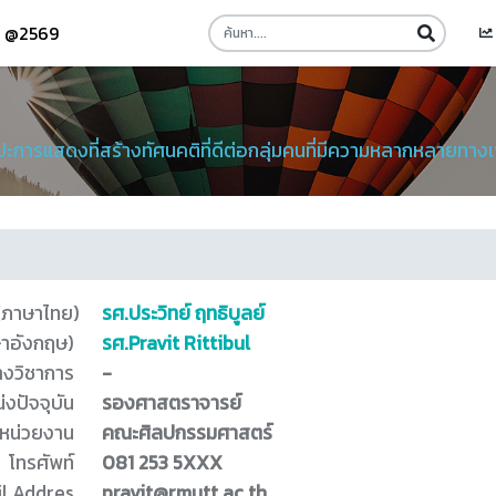
รี @2569
การแสดงที่สร้างทัศนคติที่ดีต่อกลุ่มคนที่มีความหลากหลายทาง
 (ภาษาไทย)
รศ.ประวิทย์ ฤทธิบูลย์
ษาอังกฤษ)
รศ.Pravit Rittibul
างวิชาการ
-
่งปัจจุบัน
รองศาสตราจารย์
หน่วยงาน
คณะศิลปกรรมศาสตร์
โทรศัพท์
081 253 5XXX
l Addres
pravit@rmutt.ac.th