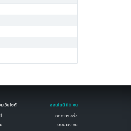
มชมเว็บไซต์
ออนไลน์ 110 คน
ี้
000139 ครั้ง
ชม
000139 คน