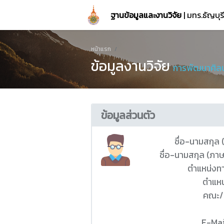
ฐานข้อมูลและงานวิจัย
| มทร.ธัญบุ
หน้าแรก
ข้อมูลงานวิจัย
การพัฒนาศิลปะ
ข้อมูลส่วนตัว
ชื่อ-นามสกุล
ชื่อ-นามสกุล (ภา
ตำแหน่งท
ตำแหน
คณะ/
E-Mai