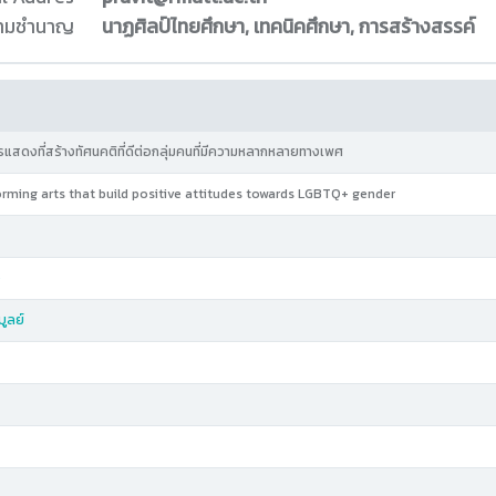
ความชำนาญ
นาฏศิลป์ไทยศึกษา, เทคนิคศึกษา, การสร้างสรรค์
สดงที่สร้างทัศนคติที่ดีต่อกลุ่มคนที่มีความหลากหลายทางเพศ
rming arts that build positive attitudes towards LGBTQ+ gender
ง
บูลย์