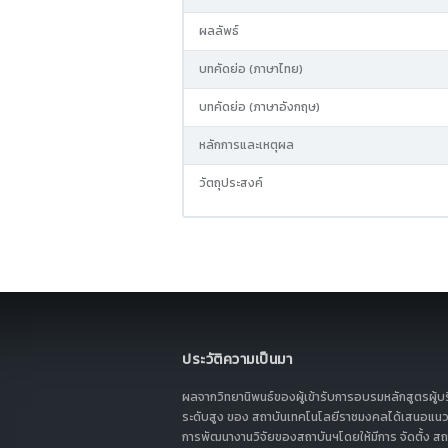
ผลลัพธ์
บทคัดย่อ (ภาษาไทย)
บทคัดย่อ (ภาษาอังกฤษ)
หลักการและเหตุผล
วัตถุประสงค์
ประวัติความเป็นมา
ผลจากวิทยานิพนธ์ของผู้เข้ารับการอบรมหลักสูตรผู้บ
ระดับสูง ของ สถาบันเทคโนโลยีราชมงคลได้เสนอแนว
การพัฒนางานวิจัยของสถาบันฯโดยให้มีการ จัดตั้ง สถา