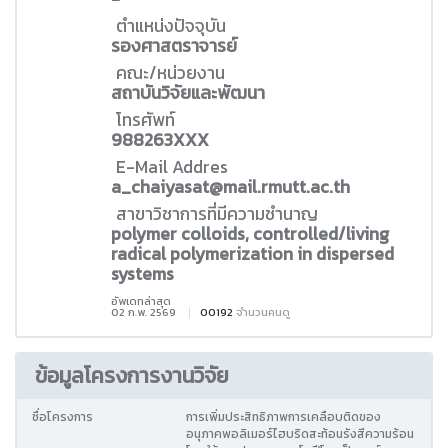
ตำแหน่งปัจจุบัน
รองศาสตราจารย์
คณะ/หน่วยงาน
สถาบันวิจัยและพัฒนา
โทรศัพท์
988263XXX
E-Mail Addres
a_chaiyasat@mail.rmutt.ac.th
สาขาวิชาการที่มีความชำนาญ
polymer colloids, controlled/living
radical polymerization in dispersed
systems
อัพเดทล่าสุด
02 ก.พ. 2569
00192
จำนวนคนดู
ข้อมูลโครงการงานวิจัย
ชื่อโครงการ
การเพิ่มประสิทธิภาพการเคลือบติดของ
อนุภาคพอลิเมอร์ไฮบริดสะท้อนรังสีความร้อน