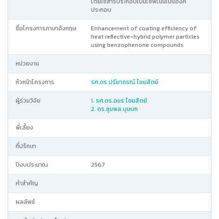
โดยใช้สารประกอบเบนโซฟีโนนเป็นองค์
ประกอบ
ชื่อโครงการภาษาอังกฤษ
Enhancement of coating efficiency of
heat reflective-hybrid polymer particles
using benzophenone compounds
หน่วยงาน
หัวหน้าโครงการ
รศ.ดร.ปรียาภรณ์ ไชยสัตย์
ผู้ร่วมวิจัย
1. รศ.ดร.อมร ไชยสัตย์
2. ดร.ชุมพล บุษบก
พี่เลี้ยง
ที่ปรึกษา
ปีงบประมาณ
2567
คำสำคัญ
ผลลัพธ์