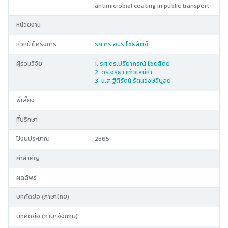
antimicrobial coating in public transport
หน่วยงาน
หัวหน้าโครงการ
รศ.ดร.อมร ไชยสัตย์
ผู้ร่วมวิจัย
1. รศ.ดร.ปรียาภรณ์ ไชยสัตย์
2. ดร.จริยา แก้วเสน่หา
3. น.ส.ฐิติรัตน์ รัตนวงษ์วิบูลย์
พี่เลี้ยง
ที่ปรึกษา
ปีงบประมาณ
2565
คำสำคัญ
ผลลัพธ์
บทคัดย่อ (ภาษาไทย)
บทคัดย่อ (ภาษาอังกฤษ)