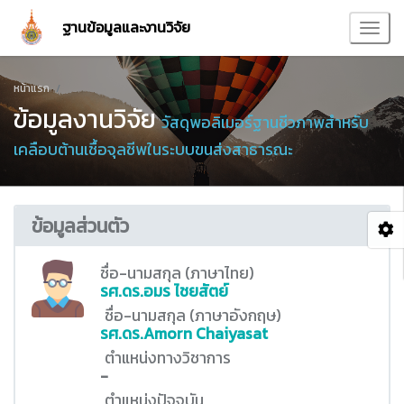
ฐานข้อมูลและงานวิจัย
หน้าแรก
ข้อมูลงานวิจัย
วัสดุพอลิเมอร์ฐานชีวภาพสำหรับ
เคลือบต้านเชื้อจุลชีพในระบบขนส่งสาธารณะ
ข้อมูลส่วนตัว
ชื่อ-นามสกุล (ภาษาไทย)
รศ.ดร.อมร ไชยสัตย์
ชื่อ-นามสกุล (ภาษาอังกฤษ)
รศ.ดร.Amorn Chaiyasat
ตำแหน่งทางวิชาการ
-
ตำแหน่งปัจจุบัน