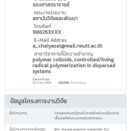
รองศาสตราจารย์
คณะ/หน่วยงาน
สถาบันวิจัยและพัฒนา
โทรศัพท์
988263XXX
E-Mail Addres
a_chaiyasat@mail.rmutt.ac.th
สาขาวิชาการที่มีความชำนาญ
polymer colloids, controlled/living
radical polymerization in dispersed
systems
อัพเดทล่าสุด
02 ก.พ. 2569
00290
จำนวนคนดู
ข้อมูลโครงการงานวิจัย
ชื่อโครงการ
วัสดุพอลิเมอร์ฐานชีวภาพสำหรับเคลือบต้าน
เชื้อจุลชีพในระบบขนส่งสาธารณะ
ชื่อโครงการภาษาอังกฤษ
Bio-based polymer materials for