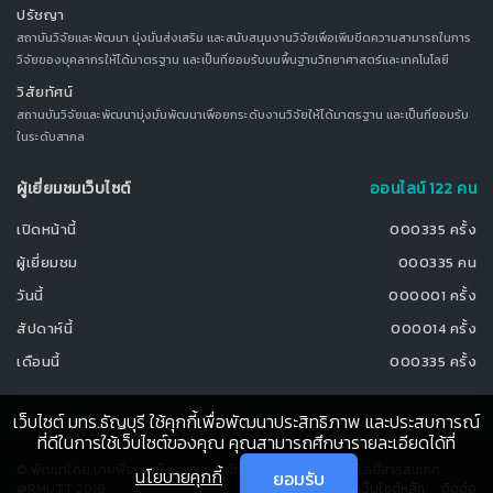
ปรัชญา
สถาบันวิจัยและพัฒนา มุ่งมั่นส่งเสริม และสนับสนุนงานวิจัยเพื่อเพิ่มขีดความสามารถในการ
วิจัยของบุคลากรให้ได้มาตรฐาน และเป็นที่ยอมรับบนพื้นฐานวิทยาศาสตร์และเทคโนโลยี
วิสัยทัศน์
สถานบันวิจัยและพัฒนามุ่งมั่นพัฒนาเพื่อยกระดับงานวิจัยให้ได้มาตรฐาน และเป็นที่ยอมรับ
ในระดับสากล
ผู้เยี่ยมชมเว็บไซต์
ออนไลน์ 122 คน
เปิดหน้านี้
000335 ครั้ง
ผู้เยี่ยมชม
000335 คน
วันนี้
000001 ครั้ง
สัปดาห์นี้
000014 ครั้ง
เดือนนี้
000335 ครั้ง
เว็บไซต์ มทร.ธัญบุรี ใช้คุกกี้เพื่อพัฒนาประสิทธิภาพ และประสบการณ์
ที่ดีในการใช้เว็บไซต์ของคุณ คุณสามารถศึกษารายละเอียดได้ที่
© พัฒนาโดย นายพีระพงษ์ ทองสุข สำนักวิทยบริการและเทคโนโลยีสารสนเทศ
นโยบายคุกกี้
ยอมรับ
@RMUTT 2019
เว็บไซต์หลัก
ติดต่อ