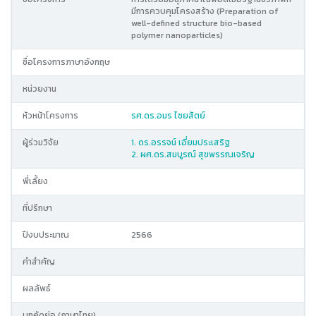
มีการควบคุมโครงสร้าง (Preparation of
well-defined structure bio-based
polymer nanoparticles)
ชื่อโครงการภาษาอังกฤษ
หน่วยงาน
หัวหน้าโครงการ
รศ.ดร.อมร ไชยสัตย์
ผู้ร่วมวิจัย
1. ดร.อรรจน์ เอี่ยมประเสริฐ
2. ผศ.ดร.สมบูรณ์ สุขพรรณเจริญ
พี่เลี้ยง
ที่ปรึกษา
ปีงบประมาณ
2566
คำสำคัญ
ผลลัพธ์
บทคัดย่อ (ภาษาไทย)