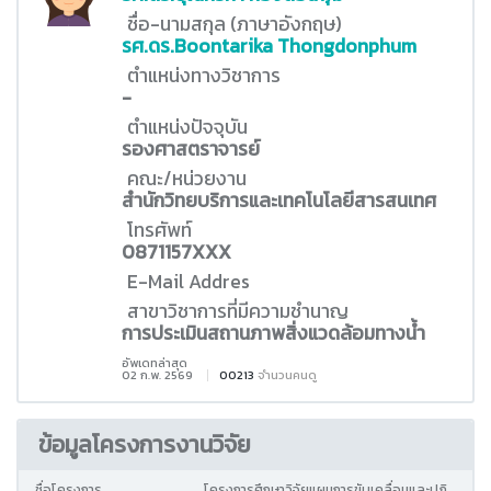
ชื่อ-นามสกุล (ภาษาอังกฤษ)
รศ.ดร.Boontarika Thongdonphum
ตำแหน่งทางวิชาการ
-
ตำแหน่งปัจจุบัน
รองศาสตราจารย์
คณะ/หน่วยงาน
สำนักวิทยบริการและเทคโนโลยีสารสนเทศ
โทรศัพท์
0871157XXX
E-Mail Addres
สาขาวิชาการที่มีความชำนาญ
การประเมินสถานภาพสิ่งแวดล้อมทางน้ำ
อัพเดทล่าสุด
02 ก.พ. 2569
00213
จำนวนคนดู
ข้อมูลโครงการงานวิจัย
ชื่อโครงการ
โครงการศึกษาวิจัยแผนการขับเคลื่อนและปฎิ