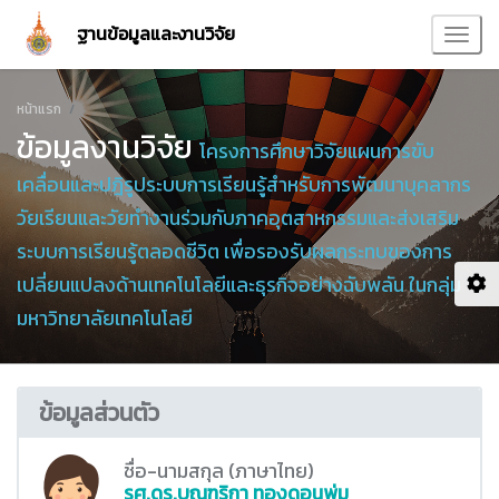
ฐานข้อมูลและงานวิจัย
หน้าแรก
ข้อมูลงานวิจัย
โครงการศึกษาวิจัยแผนการขับ
เคลื่อนและปฎิรูประบบการเรียนรู้สำหรับการพัฒนาบุคลากร
วัยเรียนและวัยทำงานร่วมกับภาคอุตสาหกรรมและส่งเสริม
ระบบการเรียนรู้ตลอดชีวิต เพื่อรองรับผลกระทบของการ
เปลี่ยนแปลงด้านเทคโนโลยีและธุรกิจอย่างฉับพลัน ในกลุ่ม
มหาวิทยาลัยเทคโนโลยี
ข้อมูลส่วนตัว
ชื่อ-นามสกุล (ภาษาไทย)
รศ.ดร.บุณฑริกา ทองดอนพุ่ม