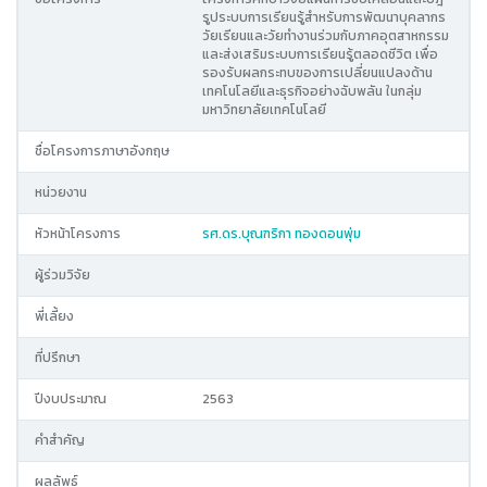
รูประบบการเรียนรู้สำหรับการพัฒนาบุคลากร
วัยเรียนและวัยทำงานร่วมกับภาคอุตสาหกรรม
และส่งเสริมระบบการเรียนรู้ตลอดชีวิต เพื่อ
รองรับผลกระทบของการเปลี่ยนแปลงด้าน
เทคโนโลยีและธุรกิจอย่างฉับพลัน ในกลุ่ม
มหาวิทยาลัยเทคโนโลยี
ชื่อโครงการภาษาอังกฤษ
หน่วยงาน
หัวหน้าโครงการ
รศ.ดร.บุณฑริกา ทองดอนพุ่ม
ผู้ร่วมวิจัย
พี่เลี้ยง
ที่ปรึกษา
ปีงบประมาณ
2563
คำสำคัญ
ผลลัพธ์