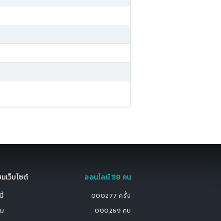
มชมเว็บไซต์
ออนไลน์ 118 คน
ี้
000277 ครั้ง
ชม
000269 คน