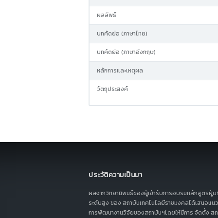
ผลลัพธ์
บทคัดย่อ (ภาษาไทย)
บทคัดย่อ (ภาษาอังกฤษ)
หลักการและเหตุผล
วัตถุประสงค์
ประวัติความเป็นมา
ผลจากวิทยานิพนธ์ของผู้เข้ารับการอบรมหลักสูตรผู้บ
ระดับสูง ของ สถาบันเทคโนโลยีราชมงคลได้เสนอแนว
การพัฒนางานวิจัยของสถาบันฯโดยให้มีการ จัดตั้ง สถา