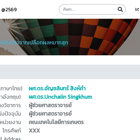
รี @2569
ตภัณฑ์ชาจากเปลือกผลหมากสุก
 (ภาษาไทย)
ผศ.ดร.อัญชลินทร์ สิงห์คำ
ษาอังกฤษ)
ผศ.ดร.Unchalin Singkhum
างวิชาการ
ผู้ช่วยศาสตราจารย์
่งปัจจุบัน
ผู้ช่วยศาสตราจารย์
หน่วยงาน
คณะเทคโนโลยีการเกษตร
โทรศัพท์
XXX
l Addres