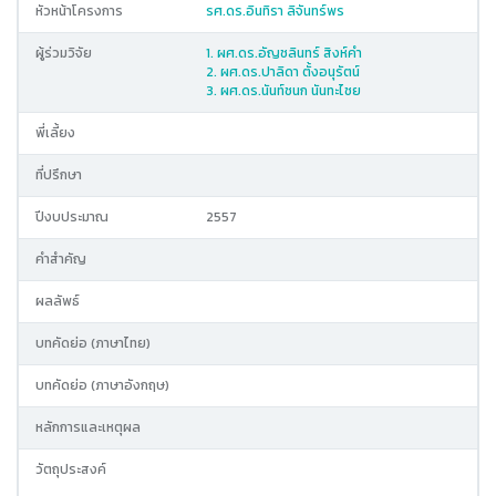
หัวหน้าโครงการ
รศ.ดร.อินทิรา ลิจันทร์พร
ผู้ร่วมวิจัย
1. ผศ.ดร.อัญชลินทร์ สิงห์คำ
2. ผศ.ดร.ปาลิดา ตั้งอนุรัตน์
3. ผศ.ดร.นันท์ชนก นันทะไชย
พี่เลี้ยง
ที่ปรึกษา
ปีงบประมาณ
2557
คำสำคัญ
ผลลัพธ์
บทคัดย่อ (ภาษาไทย)
บทคัดย่อ (ภาษาอังกฤษ)
หลักการและเหตุผล
วัตถุประสงค์