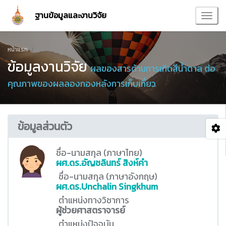
ฐานข้อมูลและงานวิจัย
หน้าแรก
ข้อมูลงานวิจัย
ผลของสารต้านการเกิดสีน้ำตาล ต่อ
คุณภาพของผลลองกองหลังการเก็บเกี่ยว
ข้อมูลส่วนตัว
ชื่อ-นามสกุล (ภาษาไทย)
ผศ.ดร.อัญชลินทร์ สิงห์คำ
ชื่อ-นามสกุล (ภาษาอังกฤษ)
ผศ.ดร.Unchalin Singkhum
ตำแหน่งทางวิชาการ
ผู้ช่วยศาสตราจารย์
ตำแหน่งปัจจุบัน