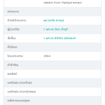
tablets from Tripitjuk extract
หน่วยงาน
หัวหน้าโครงการ
ผศ.อรทัย สารกุล
ผู้ร่วมวิจัย
1. ผศ.ดร.วัชระ ดำจุติ
พี่เลี้ยง
1. ผศ.ดร.สิริภัทร ชมัฒพงษ์
ที่ปรึกษา
ปีงบประมาณ
2564
คำสำคัญ
ผลลัพธ์
บทคัดย่อ (ภาษาไทย)
บทคัดย่อ (ภาษาอังกฤษ)
หลักการและเหตุผล