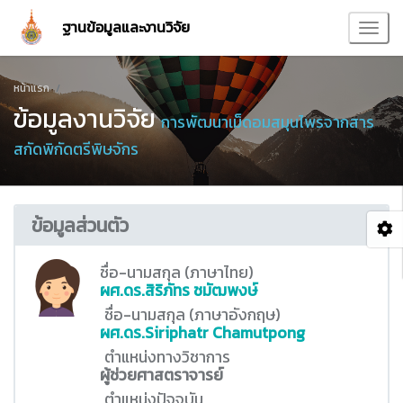
ฐานข้อมูลและงานวิจัย
หน้าแรก
ข้อมูลงานวิจัย
การพัฒนาเม็ดอมสมุนไพรจากสาร
สกัดพิกัดตรีพิษจักร
ข้อมูลส่วนตัว
ชื่อ-นามสกุล (ภาษาไทย)
ผศ.ดร.สิริภัทร ชมัฒพงษ์
ชื่อ-นามสกุล (ภาษาอังกฤษ)
ผศ.ดร.Siriphatr Chamutpong
ตำแหน่งทางวิชาการ
ผู้ช่วยศาสตราจารย์
ตำแหน่งปัจจุบัน