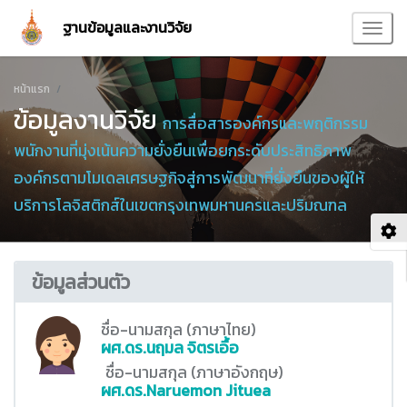
ฐานข้อมูลและงานวิจัย
หน้าแรก
ข้อมูลงานวิจัย
การสื่อสารองค์กรและพฤติกรรม
พนักงานที่มุ่งเน้นความยั่งยืนเพื่อยกระดับประสิทธิภาพ
องค์กรตามโมเดลเศรษฐกิจสู่การพัฒนาที่ยั่งยืนของผู้ให้
บริการโลจิสติกส์ในเขตกรุงเทพมหานครและปริมณฑล
ข้อมูลส่วนตัว
ชื่อ-นามสกุล (ภาษาไทย)
ผศ.ดร.นฤมล จิตรเอื้อ
ชื่อ-นามสกุล (ภาษาอังกฤษ)
ผศ.ดร.Naruemon Jituea