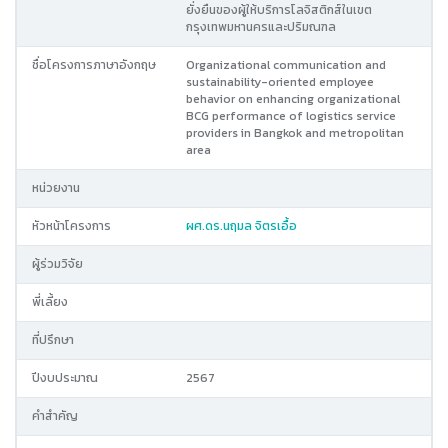
ยั่งยืนของผู้ให้บริการโลจิสติกส์ในเขต
กรุงเทพมหานครและปริมณฑล
ชื่อโครงการภาษาอังกฤษ
Organizational communication and
sustainability-oriented employee
behavior on enhancing organizational
BCG performance of logistics service
providers in Bangkok and metropolitan
area
หน่วยงาน
หัวหน้าโครงการ
ผศ.ดร.นฤมล จิตรเอื้อ
ผู้ร่วมวิจัย
พี่เลี้ยง
ที่ปรึกษา
ปีงบประมาณ
2567
คำสำคัญ