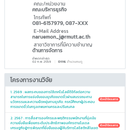
คณะ/หน่วยงาน
คณะบริหารธุรกิจ
โทรศัพท์
081-6157979, 087-XXX
E-Mail Address
naruemon_j@rmutt.ac.th
สาขาวิชาการที่มีความชำนาญ
ด้านการจัดการ
อัพเดทล่าสุด
02 ก.พ. 2569
01116
จำนวนคนดู
โครงการงานวิจัย
1. 2569 : ผลกระทบของการใช้เทคโนโลยีดิจิทัลต่อความ
สามารถในการแข่งขันของธุรกิจขนาดจิ๋วผ่านสมรรถนะทาง
หัวหน้าโครงการ
นวัตกรรมและความยืดหยุ่นทางธุรกิจ: กรณีศึกษาผู้ประกอบ
การขนาดจิ๋วในกรุงเทพมหานครและปริมณฑล
2. 2567 : การสื่อสารองค์กรและพฤติกรรมพนักงานที่มุ่งเน้น
ความยั่งยืนเพื่อยกระดับประสิทธิภาพองค์กรตามโมเดล
หัวหน้าโครงการ
เศรษฐกิจสู่การพัฒนาที่ยั่งยืนของผู้ให้บริการโลจิสติกส์ในเขต