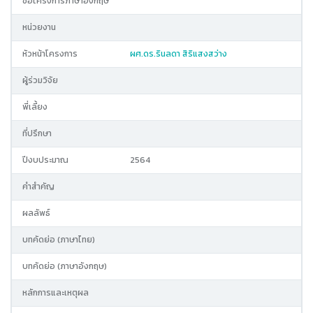
ชื่อโครงการภาษาอังกฤษ
หน่วยงาน
หัวหน้าโครงการ
ผศ.ดร.รินลดา สิริแสงสว่าง
ผู้ร่วมวิจัย
พี่เลี้ยง
ที่ปรึกษา
ปีงบประมาณ
2564
คำสำคัญ
ผลลัพธ์
บทคัดย่อ (ภาษาไทย)
บทคัดย่อ (ภาษาอังกฤษ)
หลักการและเหตุผล