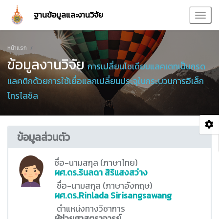
ฐานข้อมูลและงานวิจัย
หน้าแรก
ข้อมูลงานวิจัย
การเปลี่ยนโซเดียมแลคเตทเป็นกรด
แลคติกด้วยการใช้เยื่อแลกเปลี่ยนประจุในกระบวนการอิเล็ก
โทรไลซิล
ข้อมูลส่วนตัว
ชื่อ-นามสกุล (ภาษาไทย)
ผศ.ดร.รินลดา สิริแสงสว่าง
ชื่อ-นามสกุล (ภาษาอังกฤษ)
ผศ.ดร.Rinlada Sirisangsawang
ตำแหน่งทางวิชาการ
ผู้ช่วยศาสตราจารย์