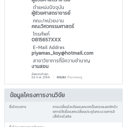
ตำแหน่งปัจจุบัน
ผู้ช่วยศาสตราจารย์
คณะ/หน่วยงาน
คณะวิศวกรรมศาสตร์
โทรศัพท์
0815657XXX
E-Mail Addres
piyamas_koy@hotmail.com
สาขาวิชาการที่มีความชำนาญ
งานสอน
อัพเดทล่าสุด
02 ก.พ. 2569
00261
จำนวนคนดู
ข้อมูลโครงการงานวิจัย
ชื่อโครงการ
การเปลี่ยนโซเดียมแลคเตทเป็นกรดแลคติกด้ว
ยการใช้เยื่อแลกเปลี่ยนประจุในกระบวนการอิ
เล็กโทรไลซิล