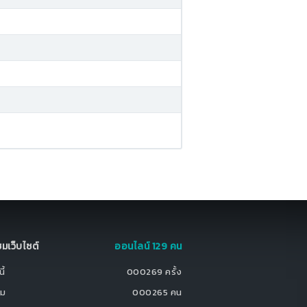
มชมเว็บไซต์
ออนไลน์ 129 คน
ี้
000269 ครั้ง
ชม
000265 คน