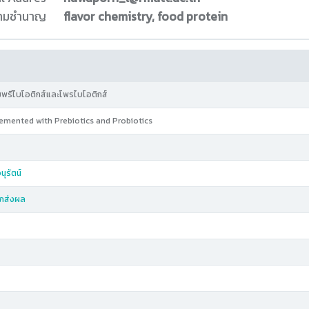
ความชำนาญ
flavor chemistry, food protein
มพรีไบโอติกส์และโพรไบโอติกส์
emented with Prebiotics and Probiotics
นุรัตน์
าภส่งผล