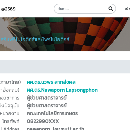
รี @2569
สริมพรีไบโอติกส์และโพรไบโอติกส์
 (ภาษาไทย)
ผศ.ดร.นวพร ลาภส่งผล
ษาอังกฤษ)
ผศ.ดร.Nawaporn Lapsongphon
างวิชาการ
ผู้ช่วยศาสตราจารย์
่งปัจจุบัน
ผู้ช่วยศาสตราจารย์
หน่วยงาน
คณะเทคโนโลยีการเกษตร
โทรศัพท์
0822990XXX
l Addres
nawaporn_l@rmutt.ac.th