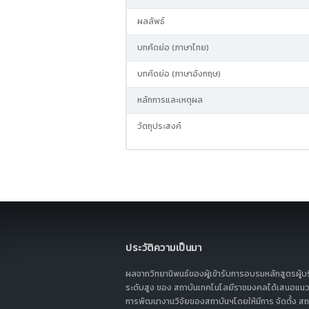
ผลลัพธ์
บทคัดย่อ (ภาษาไทย)
บทคัดย่อ (ภาษาอังกฤษ)
หลักการและเหตุผล
วัตถุประสงค์
ประวัติความเป็นมา
ผลจากวิทยานิพนธ์ของผู้เข้ารับการอบรมหลักสูตรผู้บ
ระดับสูง ของ สถาบันเทคโนโลยีราชมงคลได้เสนอแนว
การพัฒนางานวิจัยของสถาบันฯโดยให้มีการ จัดตั้ง สถา