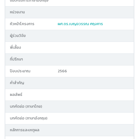
ชื่อโครงการภาษาอังกฤษ
หน่วยงาน
หัวหน้าโครงการ
ผศ.ดร.เบญจวรรณ ศฤงคาร
ผู้ร่วมวิจัย
พี่เลี้ยง
ที่ปรึกษา
ปีงบประมาณ
2566
คำสำคัญ
ผลลัพธ์
บทคัดย่อ (ภาษาไทย)
บทคัดย่อ (ภาษาอังกฤษ)
หลักการและเหตุผล