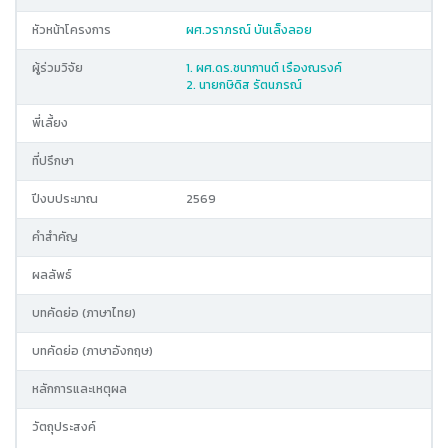
หัวหน้าโครงการ
ผศ.วราภรณ์ บันเล็งลอย
ผู้ร่วมวิจัย
1. ผศ.ดร.ชนากานต์ เรืองณรงค์
2. นายกษิดิส รัตนภรณ์
พี่เลี้ยง
ที่ปรึกษา
ปีงบประมาณ
2569
คำสำคัญ
ผลลัพธ์
บทคัดย่อ (ภาษาไทย)
บทคัดย่อ (ภาษาอังกฤษ)
หลักการและเหตุผล
วัตถุประสงค์