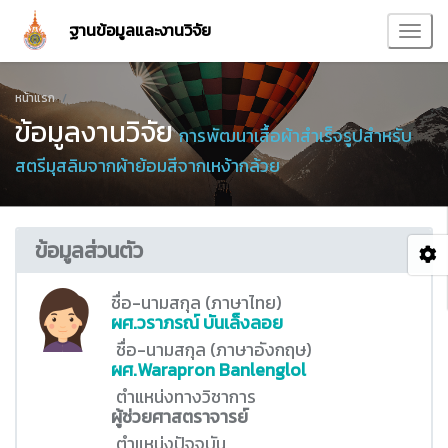
ฐานข้อมูลและงานวิจัย
หน้าแรก
ข้อมูลงานวิจัย
การพัฒนาเสื้อผ้าสำเร็จรูปสำหรับ
สตรีมุสลิมจากผ้าย้อมสีจากเหง้ากล้วย
ข้อมูลส่วนตัว
ชื่อ-นามสกุล (ภาษาไทย)
ผศ.วราภรณ์ บันเล็งลอย
ชื่อ-นามสกุล (ภาษาอังกฤษ)
ผศ.Warapron Banlenglol
ตำแหน่งทางวิชาการ
ผู้ช่วยศาสตราจารย์
ตำแหน่งปัจจุบัน