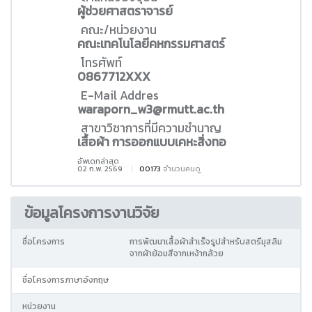
ผู้ช่วยศาสตราจารย์
คณะ/หน่วยงาน
คณะเทคโนโลยีคหกรรมศาสตร์
โทรศัพท์
0867712XXX
E-Mail Addres
waraporn_w3@rmutt.ac.th
สาขาวิชาการที่มีความชำนาญ
เสื้อผ้า การออกแบบเคหะสิ่งทอ
อัพเดทล่าสุด
02 ก.พ. 2569
00173
จำนวนคนดู
ข้อมูลโครงการงานวิจัย
ชื่อโครงการ
การพัฒนาเสื้อผ้าสำเร็จรูปสำหรับสตรีมุสลิม
จากผ้าย้อมสีจากเหง้ากล้วย
ชื่อโครงการภาษาอังกฤษ
หน่วยงาน