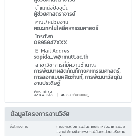
ตำแหน่งปัจจุบัน
ผู้ช่วยศาสตราจารย์
คณะ/หน่วยงาน
คณะเทคโนโลยีคหกรรมศาสตร์
โทรศัพท์
0895847XXX
E-Mail Addres
sopida_w@rmutt.ac.th
สาขาวิชาการที่มีความชำนาญ
การพัฒนาผลิตภัณฑ์ทางคหกรรมศาสตร์,
การออกแบบผลิตภัณฑ์, การพัฒนาวัสดุใน
งานประดิษฐ์
อัพเดทล่าสุด
02 ก.พ. 2569
00293
จำนวนคนดู
ข้อมูลโครงการงานวิจัย
ชื่อโครงการ
การยกระดับการผลิตภาชนะสำหรับอาหารย่อย
สลายได้ทางชีวภาพจากเปลือกกล้วยเสริมกาบ