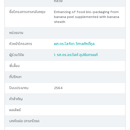
กล้วย
ชื่อโครงการภาษาอังกฤษ
Enhancing of food bio-packaging from
banana peel supplemented with banana
sheath
หน่วยงาน
หัวหน้าโครงการ
ผศ.ดร.โสภิดา วิศาลศักดิ์กุล
ผู้ร่วมวิจัย
1. รศ.ดร.อรวัลภ์ อุปถัมภานนท์
พี่เลี้ยง
ที่ปรึกษา
ปีงบประมาณ
2564
คำสำคัญ
ผลลัพธ์
บทคัดย่อ (ภาษาไทย)