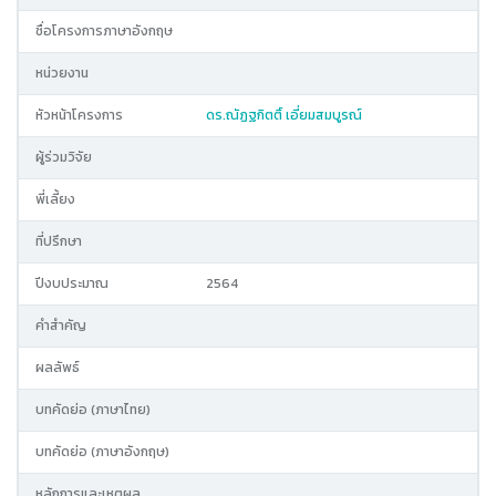
ชื่อโครงการภาษาอังกฤษ
หน่วยงาน
หัวหน้าโครงการ
ดร.ณัฏฐกิตติ์ เอี่ยมสมบูรณ์
ผู้ร่วมวิจัย
พี่เลี้ยง
ที่ปรึกษา
ปีงบประมาณ
2564
คำสำคัญ
ผลลัพธ์
บทคัดย่อ (ภาษาไทย)
บทคัดย่อ (ภาษาอังกฤษ)
หลักการและเหตุผล