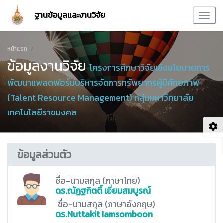
ฐานข้อมูลและงานวิจัย
หน้าแรก
ข้อมูลงานวิจัย
โครงการศึกษาวิจัยเชิงนโยบายการ
พัฒนาแพลตฟอร์มบริหารจัดการทรัพยากรผู้มีศักยภาพ
(Talent Resource Management) กลุ่มมหาวิทยาลัย
เทคโนโลยีราชมงคล
ข้อมูลส่วนตัว
ชื่อ-นามสกุล (ภาษาไทย)
ดร.ณัฏฐกิตติ์ เอี่ยมสมบูรณ์
ชื่อ-นามสกุล (ภาษาอังกฤษ)
ดร.Nuttakit Iamsomboon