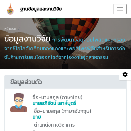
ฐานข้อมูลและงานวิจัย
หน้าแรก
ข้อมูลงานวิจัย
การพัฒนาวัสดุคอมโพสิตแผ่นกรอง
จากซีโอไลต์เคลือบทองแดงและพอลิโพรพิลีนสำหรับการดัก
จับก๊าซคาร์บอนไดออกไซด์จากโรงงานอุตสาหกรรม
ข้อมูลส่วนตัว
ชื่อ-นามสกุล (ภาษาไทย)
นายอภิรัตน์ เลาห์บุตรี
ชื่อ-นามสกุล (ภาษาอังกฤษ)
นาย
ตำแหน่งทางวิชาการ
-