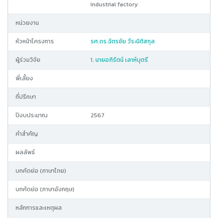
industrial factory
หน่วยงาน
หัวหน้าโครงการ
รศ.ดร.ฉัตรชัย วีระนิติสกุล
ผู้ร่วมวิจัย
1. นายอภิรัตน์ เลาห์บุตรี
พี่เลี้ยง
ที่ปรึกษา
ปีงบประมาณ
2567
คำสำคัญ
ผลลัพธ์
บทคัดย่อ (ภาษาไทย)
บทคัดย่อ (ภาษาอังกฤษ)
หลักการและเหตุผล