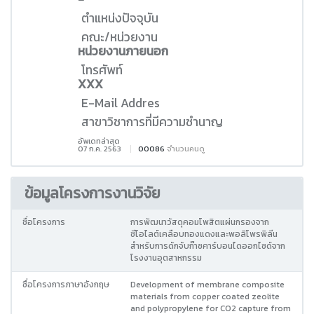
ตำแหน่งปัจจุบัน
คณะ/หน่วยงาน
หน่วยงานภายนอก
โทรศัพท์
XXX
E-Mail Addres
สาขาวิชาการที่มีความชำนาญ
อัพเดทล่าสุด
07 ก.ค. 2563
00086
จำนวนคนดู
ข้อมูลโครงการงานวิจัย
ชื่อโครงการ
การพัฒนาวัสดุคอมโพสิตแผ่นกรองจาก
ซีโอไลต์เคลือบทองแดงและพอลิโพรพิลีน
สำหรับการดักจับก๊าซคาร์บอนไดออกไซด์จาก
โรงงานอุตสาหกรรม
ชื่อโครงการภาษาอังกฤษ
Development of membrane composite
materials from copper coated zeolite
and polypropylene for CO2 capture from