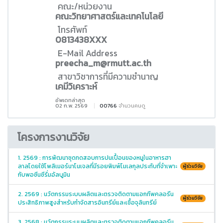
คณะ/หน่วยงาน
คณะวิทยาศาสตร์และเทคโนโลยี
โทรศัพท์
0813438XXX
E-Mail Address
preecha_m@rmutt.ac.th
สาขาวิชาการที่มีความชำนาญ
เคมีวิเคราะห์
อัพเดทล่าสุด
02 ก.พ. 2569
00766
จำนวนคนดู
โครงการงานวิจัย
1. 2569 : การพัฒนาชุดทดสอบการปนเปื้อนของหมูในอาหารฮา
ลาลโดยใช้โพลิเมอร์นาโนเจลที่มีรอยพิมพ์โมเลกุลประทับที่จำเพาะ
ผู้ร่วมวิจัย
กับพอซีนซีรั่มอัลบูมิน
2. 2569 : นวัตกรรมระบบผลิตและตรวจติดตามแอกทีพคลอรีน
ผู้ร่วมวิจัย
ประสิทธิภาพสูงสำหรับกำจัดสารอินทรีย์และเชื้อจุลินทรีย์
3. 2568 : นวัตกรรมระบบผลิตและตรวจติดตามแอกทีพคลอรีน