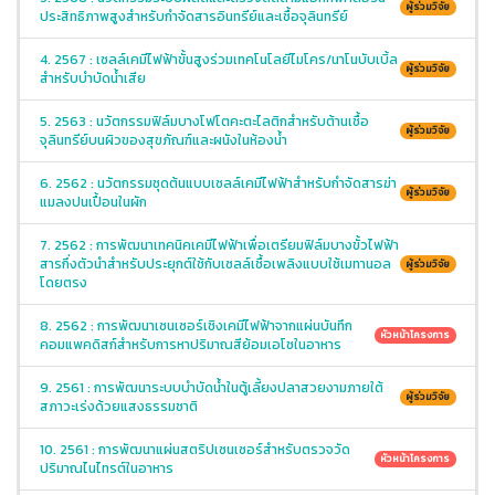
ผู้ร่วมวิจัย
ประสิทธิภาพสูงสำหรับกำจัดสารอินทรีย์และเชื้อจุลินทรีย์
4. 2567 : เซลล์เคมีไฟฟ้าขั้นสูงร่วมเทคโนโลยีไมโคร/นาโนบับเบิ้ล
ผู้ร่วมวิจัย
สำหรับบำบัดน้ำเสีย
5. 2563 : นวัตกรรมฟิล์มบางโฟโตคะตะไลติกสำหรับต้านเชื้อ
ผู้ร่วมวิจัย
จุลินทรีย์บนผิวของสุขภัณฑ์และผนังในห้องน้ำ
6. 2562 : นวัตกรรมชุดต้นแบบเซลล์เคมีไฟฟ้าสำหรับกำจัดสารฆ่า
ผู้ร่วมวิจัย
แมลงปนเปื้อนในผัก
7. 2562 : การพัฒนาเทคนิคเคมีไฟฟ้าเพื่อเตรียมฟิล์มบางขั้วไฟฟ้า
สารกึ่งตัวนำสำหรับประยุกต์ใช้กับเซลล์เชื้อเพลิงแบบใช้เมทานอล
ผู้ร่วมวิจัย
โดยตรง
8. 2562 : การพัฒนาเซนเซอร์เชิงเคมีไฟฟ้าจากแผ่นบันทึก
หัวหน้าโครงการ
คอมแพคดิสก์สำหรับการหาปริมาณสีย้อมเอโชในอาหาร
9. 2561 : การพัฒนาระบบบำบัดน้ำในตู้เลี้ยงปลาสวยงามภายใต้
ผู้ร่วมวิจัย
สภาวะเร่งด้วยแสงธรรมชาติ
10. 2561 : การพัฒนาแผ่นสตริปเซนเซอร์สำหรับตรวจวัด
หัวหน้าโครงการ
ปริมาณไนไทรต์ในอาหาร