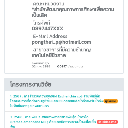
คณะ/หน่วยงาน
*สำนักพัฒนาคุณภาพการศึกษาเพื่อความ
เป็นเลิศ
โทรศัพท์
0897447XXX
E-Mail Address
pongthai_p@hotmail.com
สาขาวิชาการที่มีความชำนาญ
เทคโนโลยีชีวภาพ
อัพเดทล่าสุด
02 ก.พ. 2569
00877
จำนวนคนดู
โครงการงานวิจัย
1. 2567 : การสำรวจความชุกของ Escherichia coli สายพันธุ์ก่อ
โรคและการดื้อต่อยาปฏิชีวนะหลายชนิดจากแหล่งน้ำที่รองรับน้ำทิ้ง
ผู้ร่วมวิจัย
ในพื้นที่เขตกรุงเทพมหานคร
2. 2566 : การเพิ่มประสิทธิภาพการขยายพันธุ์อะโวคาโด
(Persea americana Mill.) ด้วยเทคนิคการเพาะเลี้ยงเนื้อเยื่อ
หัวหน้าโครงการ
พืช