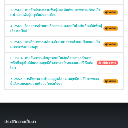
3. 2566 : การจัดจำแนกสายพันธุ์และเพิ่มศักยภาพการผลิตอะโว
ผู้ร่วมวิจัย
คาโดสายพันธุ์ปลูกในประเทศไทย
4. 2565 : โครงการพัฒนานวัตกรรมและเทคโนโลยีพร้อมใช้เพื่อสู่
ผู้ร่วมวิจัย
เชิงพาณิชย์
5. 2565 : การศึกษาการผลิตผงใยอาหารจากส่วนเปลือกและเนื้อ
ผู้ร่วมวิจัย
ผลกาแฟสดระยะสุก
6. 2564 : การสังเคราะห์อนุภาคนาโนเงินด้วยสารสกัดจาก
พริกขี้หนูเพื่อใช้ทดสอบฤทธิ์ต้านการเจริญของแบคทีเรียก่อ
หัวหน้าโครงการ
โรค
7. 2552 : การศึกษาสารต้านอนุมูลอิสระและฤทธิ์ทางชีวภาพของ
ผู้ร่วมวิจัย
น้ำมันหอมระเหยจากพืชวงศ์กระดังงา
ประวัติความเป็นมา