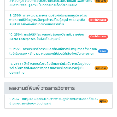
สำหรับผู้ประกอบการธุรกิจขนาดกลางและขนาดย่อม เพื่อการเตรี
ผู้ร่วมวิจัย
ยมความพร้อมสู่ความเป็นดิจิทัลมาร์เก็ตติ้งไทยแลนด์
9. 2566 : การพัฒนาและยกระดับสินค้าประเภทสมุนไพรด้วย
การตลาดดิจิทัลสู่การเป็นศูนย์การเรียนรู้สมุนไพรและธุรกิจ
หัวหน้าโครงการ
สมุนไพรอย่างยั่งยืนในจังหวัดนครราชสีมา
10. 2564 : การใช้ดิจิทัลแพลตฟอร์มของวิสาหกิจรายย่อย
หัวหน้าโครงการ
(Micro Enterprises) ในจังหวัดปทุมธานี
11. 2563 : การบริหารจัดการแหล่งท่องเที่ยวสนับสนุนการสร้างธุรกิจ
พี่เลี้ยง
ไมซ์เมืองรอง หลักฐานจากมุมมองผู้มีส่วนได้เสียจังหวัด นครนายก
12. 2563 : อิทธิพลการรับชมสื่อด้านเทคโนโลยีอาหารในรูปแบบ
วิดีโอไดอารี่ที่ส่งผลต่อพฤติกรรมการบริโภคของวัยรุ่นใน
ผู้ร่วมวิจัย
ประเทศไทย
ผลงานตีพิมพ์ วารสารวิชาการ
1. 2562 : ต้นทุนและผลตอบแทนจากการปลูกข้าวเกษตรปลอดภัยและ
ผู้ร่วม
ข้าวเกษตรเคมีในจังหวัดปทุมธานี