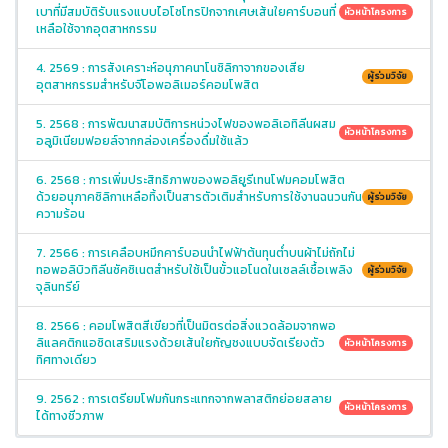
เบาที่มีสมบัติรับแรงแบบไอโซโทรปิกจากเศษเส้นใยคาร์บอนที่
หัวหน้าโครงการ
เหลือใช้จากอุตสาหกรรม
4. 2569 : การสังเคราะห์อนุภาคนาโนซิลิกาจากของเสีย
ผู้ร่วมวิจัย
อุตสาหกรรมสำหรับจีโอพอลิเมอร์คอมโพสิต
5. 2568 : การพัฒนาสมบัติการหน่วงไฟของพอลิเอทิลีนผสม
หัวหน้าโครงการ
อลูมิเนียมฟอยล์จากกล่องเครื่องดื่มใช้แล้ว
6. 2568 : การเพิ่มประสิทธิภาพของพอลิยูรีเทนโฟมคอมโพสิต
ด้วยอนุภาคซิลิกาเหลือทิ้งเป็นสารตัวเติมสำหรับการใช้งานฉนวนกัน
ผู้ร่วมวิจัย
ความร้อน
7. 2566 : การเคลือบหมึกคาร์บอนนำไฟฟ้าต้นทุนต่ำบนผ้าไม่ถักไม่
ทอพอลิบิวทิลีนซัคซิเนตสำหรับใช้เป็นขั้วแอโนดในเซลล์เชื้อเพลิง
ผู้ร่วมวิจัย
จุลินทรีย์
8. 2566 : คอมโพสิตสีเขียวที่เป็นมิตรต่อสิ่งแวดล้อมจากพอ
ลิแลคติกแอซิดเสริมแรงด้วยเส้นใยกัญชงแบบจัดเรียงตัว
หัวหน้าโครงการ
ทิศทางเดียว
9. 2562 : การเตรียมโฟมกันกระแทกจากพลาสติกย่อยสลาย
หัวหน้าโครงการ
ได้ทางชีวภาพ