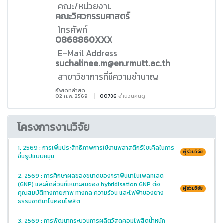
คณะ/หน่วยงาน
คณะวิศวกรรมศาสตร์
โทรศัพท์
0868860XXX
E-Mail Address
suchalinee.m@en.rmutt.ac.th
สาขาวิชาการที่มีความชำนาญ
อัพเดทล่าสุด
02 ก.พ. 2569
00786
จำนวนคนดู
โครงการงานวิจัย
1. 2569 : การเพิ่มประสิทธิภาพการใช้งานพลาสติกรีไซเคิลในการ
ผู้ร่วมวิจัย
ขึ้นรูปแบบหมุน
2. 2569 : การศึกษาผลของขนาดของกราฟีนนาโนเพลทเลต
(GNP) และสัดส่วนที่เหมาะสมของ hybridisation GNP ต่อ
ผู้ร่วมวิจัย
คุณสมบัติทางกายภาพ ทางกล ความร้อน และไฟฟ้าของยาง
ธรรมชาตินาโนคอมโพสิต
3. 2569 : การพัฒนากระบวนการผลิตวัสดุคอมโพสิตน้ำหนัก