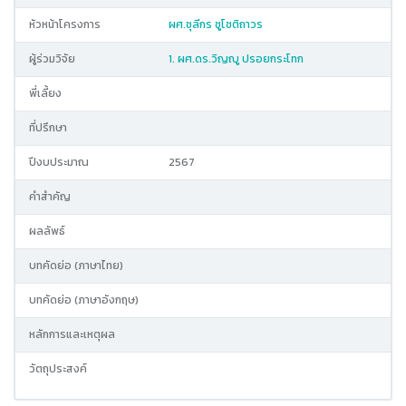
หัวหน้าโครงการ
ผศ.ชุลีกร ชูโชติถาวร
ผู้ร่วมวิจัย
1. ผศ.ดร.วิญญู ปรอยกระโทก
พี่เลี้ยง
ที่ปรึกษา
ปีงบประมาณ
2567
คำสำคัญ
ผลลัพธ์
บทคัดย่อ (ภาษาไทย)
บทคัดย่อ (ภาษาอังกฤษ)
หลักการและเหตุผล
วัตถุประสงค์