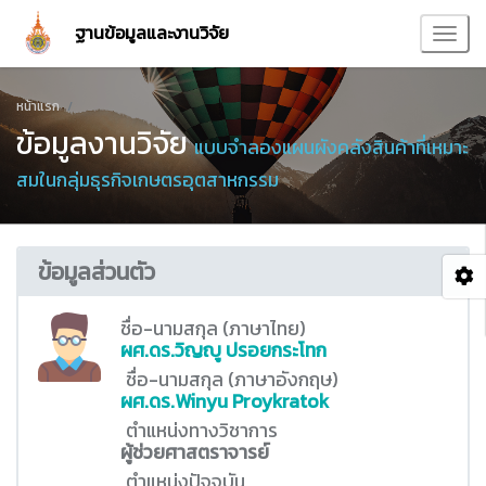
ฐานข้อมูลและงานวิจัย
หน้าแรก
ข้อมูลงานวิจัย
แบบจำลองแผนผังคลังสินค้าที่เหมาะ
สมในกลุ่มธุรกิจเกษตรอุตสาหกรรม
ข้อมูลส่วนตัว
ชื่อ-นามสกุล (ภาษาไทย)
ผศ.ดร.วิญญู ปรอยกระโทก
ชื่อ-นามสกุล (ภาษาอังกฤษ)
ผศ.ดร.Winyu Proykratok
ตำแหน่งทางวิชาการ
ผู้ช่วยศาสตราจารย์
ตำแหน่งปัจจุบัน