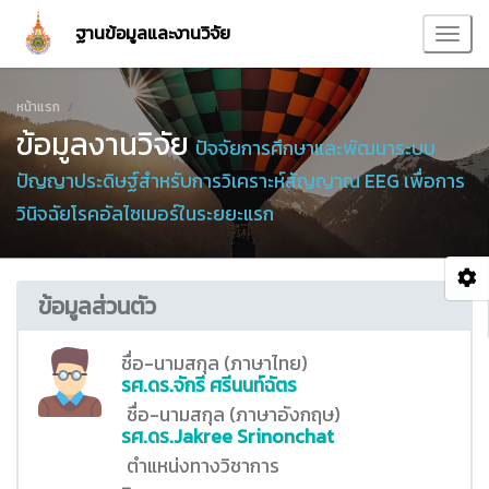
ฐานข้อมูลและงานวิจัย
หน้าแรก
ข้อมูลงานวิจัย
ปัจจัยการศึกษาและพัฒนาระบบ
ปัญญาประดิษฐ์สำหรับการวิเคราะห์สัญญาณ EEG เพื่อการ
วินิจฉัยโรคอัลไซเมอร์ในระยยะแรก
ข้อมูลส่วนตัว
ชื่อ-นามสกุล (ภาษาไทย)
รศ.ดร.จักรี ศรีนนท์ฉัตร
ชื่อ-นามสกุล (ภาษาอังกฤษ)
รศ.ดร.Jakree Srinonchat
ตำแหน่งทางวิชาการ
-