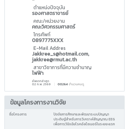
ตำแหน่งปัจจุบัน
รองศาสตราจารย์
คณะ/หน่วยงาน
คณะวิศวกรรมศาสตร์
โทรศัพท์
0897775XXX
E-Mail Addres
Jakkree_s@hotmail.com,
jakkree@rmut.ac.th
สาขาวิชาการที่มีความชำนาญ
ไฟฟ้า
อัพเดทล่าสุด
02 ก.พ. 2569
00264
จำนวนคนดู
ข้อมูลโครงการงานวิจัย
ชื่อโครงการ
ปัจจัยการศึกษาและพัฒนาระบบปัญญา
ประดิษฐ์สำหรับการวิเคราะห์สัญญาณ EEG
เพื่อการวินิจฉัยโรคอัลไซเมอร์ในระยยะแรก