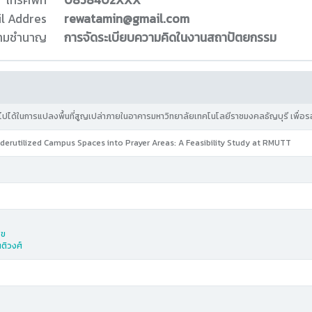
โทรศัพท์
0858402XXX
l Addres
rewatamin@gmail.com
ความชำนาญ
การจัดระเบียบความคิดในงานสถาปัตยกรรม
ปได้ในการแปลงพื้นที่สูญเปล่าภายในอาคารมหาวิทยาลัยเทคโนโลยีราชมงคลธัญบุรี เพื่อรอ
erutilized Campus Spaces into Prayer Areas: A Feasibility Study at RMUTT
ุข
นติวงศ์