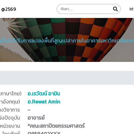
รี @2569
เป็นไปได้ในการแปลงพื้นที่สูญเปล่าภายในอาคารมหาวิทยาลัยเทค
 (ภาษาไทย)
อ.เรวัฒน์ อามิน
ษาอังกฤษ)
อ.Rewat Amin
างวิชาการ
-
่งปัจจุบัน
อาจารย์
หน่วยงาน
*คณะสถาปัตยกรรมศาสตร์