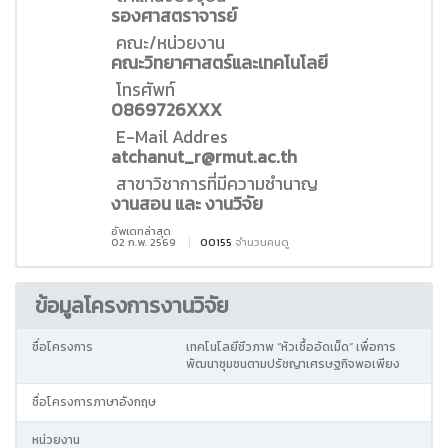
รองศาสตราจารย์
คณะ/หน่วยงาน
คณะวิทยาศาสตร์และเทคโนโลยี
โทรศัพท์
0869726XXX
E-Mail Addres
atchanut_r@rmut.ac.th
สาขาวิชาการที่มีความชำนาญ
งานสอน และ งานวิจัย
อัพเดทล่าสุด
02 ก.พ. 2569
00155
จำนวนคนดู
ข้อมูลโครงการงานวิจัย
ชื่อโครงการ
เทคโนโลยีชีวภาพ “หัวเชื้ออัดเม็ด” เพื่อการ
พัฒนาชุมชนตามปรัชญาเศรษฐกิจพอเพียง
ชื่อโครงการภาษาอังกฤษ
หน่วยงาน