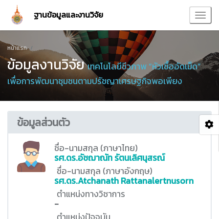
ฐานข้อมูลและงานวิจัย
หน้าแรก
ข้อมูลงานวิจัย
เทคโนโลยีชีวภาพ “หัวเชื้ออัดเม็ด”
เพื่อการพัฒนาชุมชนตามปรัชญาเศรษฐกิจพอเพียง
ข้อมูลส่วนตัว
ชื่อ-นามสกุล (ภาษาไทย)
รศ.ดร.อัชฌาณัท รัตนเลิศนุสรณ์
ชื่อ-นามสกุล (ภาษาอังกฤษ)
รศ.ดร.Atchanath Rattanalertnusorn
ตำแหน่งทางวิชาการ
-
ตำแหน่งปัจจุบัน