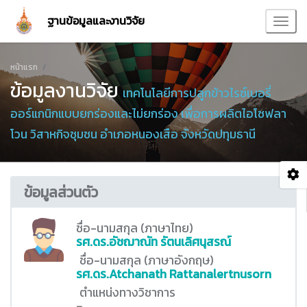
ฐานข้อมูลและงานวิจัย
หน้าแรก
ข้อมูลงานวิจัย
เทคโนโลยีการปลูกข้าวไรซ์เบอรี่
ออร์แกนิกแบบยกร่องและไม่ยกร่อง เพื่อการผลิตไอโซฟลา
โวน วิสาหกิจชุมชน อำเภอหนองเสือ จังหวัดปทุมธานี
ข้อมูลส่วนตัว
ชื่อ-นามสกุล (ภาษาไทย)
รศ.ดร.อัชฌาณัท รัตนเลิศนุสรณ์
ชื่อ-นามสกุล (ภาษาอังกฤษ)
รศ.ดร.Atchanath Rattanalertnusorn
ตำแหน่งทางวิชาการ
-