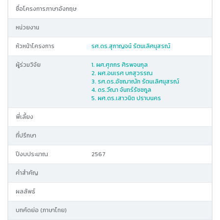
ชื่อโครงการภาษาอังกฤษ
หน่วยงาน
หัวหน้าโครงการ
รศ.ดร.สุกาญจน์ รัตนเลิศนุสรณ์
ผู้ร่วมวิจัย
1. ผศ.ศุภกร ศิรพจนกุล
2. ผศ.อมเรศ บกสุวรรณ
3. รศ.ดร.อัชฌาณัท รัตนเลิศนุสรณ์
4. ดร.วีณา จันทร์รัชชกูล
5. ผศ.ดร.เสาวนิต ปราบนคร
พี่เลี้ยง
ที่ปรึกษา
ปีงบประมาณ
2567
คำสำคัญ
ผลลัพธ์
บทคัดย่อ (ภาษาไทย)