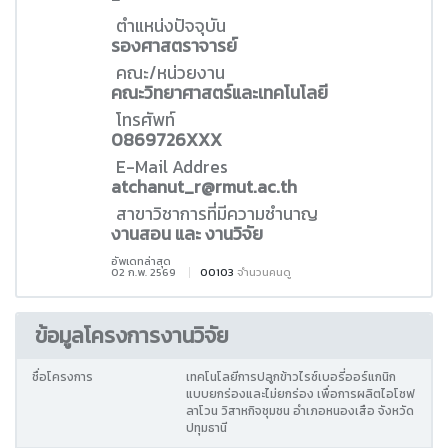
ตำแหน่งปัจจุบัน
รองศาสตราจารย์
คณะ/หน่วยงาน
คณะวิทยาศาสตร์และเทคโนโลยี
โทรศัพท์
0869726XXX
E-Mail Addres
atchanut_r@rmut.ac.th
สาขาวิชาการที่มีความชำนาญ
งานสอน และ งานวิจัย
อัพเดทล่าสุด
02 ก.พ. 2569
00103
จำนวนคนดู
ข้อมูลโครงการงานวิจัย
ชื่อโครงการ
เทคโนโลยีการปลูกข้าวไรซ์เบอรี่ออร์แกนิก
แบบยกร่องและไม่ยกร่อง เพื่อการผลิตไอโซฟ
ลาโวน วิสาหกิจชุมชน อำเภอหนองเสือ จังหวัด
ปทุมธานี