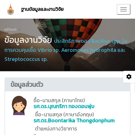
ฐานข้อมูลและงานวิจัย
หน้าแรก
ข้อมูลงานวิจัย
ประสิทธิภาพของ Bacillus spp. ใน
การควบคุมเชื้อ Vibrio sp. Aeromonas hydrophila และ
Streptococcus sp.
ข้อมูลส่วนตัว
ชื่อ-นามสกุล (ภาษาไทย)
รศ.ดร.บุณฑริกา ทองดอนพุ่ม
ชื่อ-นามสกุล (ภาษาอังกฤษ)
รศ.ดร.Boontarika Thongdonphum
ตำแหน่งทางวิชาการ
-