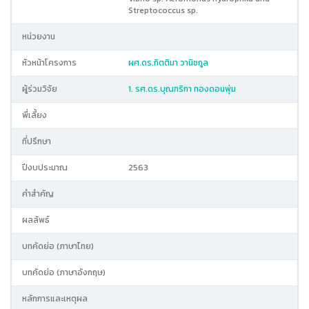
Streptococcus sp.
หน่วยงาน
หัวหน้าโครงการ
ผศ.ดร.กิตติมา วานิชกูล
ผู้ร่วมวิจัย
1. รศ.ดร.บุณฑริกา ทองดอนพุ่ม
พี่เลี้ยง
ที่ปรึกษา
ปีงบประมาณ
2563
คำสำคัญ
ผลลัพธ์
บทคัดย่อ (ภาษาไทย)
บทคัดย่อ (ภาษาอังกฤษ)
หลักการและเหตุผล