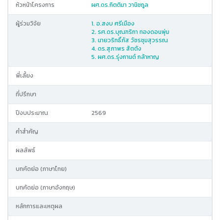
หัวหน้าโครงการ
ผศ.ดร.กิตติมา วานิชกูล
ผู้ร่วมวิจัย
1. อ.สงบ ศรีเมือง
2. รศ.ดร.บุณฑริกา ทองดอนพุ่ม
3. นายวริทธิ์ภัส วัชรชุมสุวรรณ
4. ดร.สุภาพร สัตตัง
5. ผศ.ดร.รุ่งกานต์ กล้าหาญ
พี่เลี้ยง
ที่ปรึกษา
ปีงบประมาณ
2569
คำสำคัญ
ผลลัพธ์
บทคัดย่อ (ภาษาไทย)
บทคัดย่อ (ภาษาอังกฤษ)
หลักการและเหตุผล