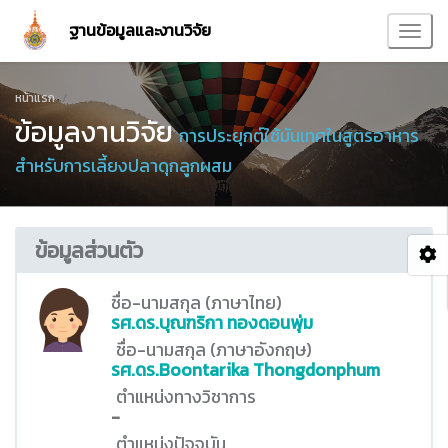
ฐานข้อมูลและงานวิจัย
หน้าแรก
ข้อมูลงานวิจัย
การประยุกต์ใช้มันเทศในสูตรอาหาร
สำหรับการเลี้ยงปลาดุกลูกผสม
ข้อมูลส่วนตัว
ชื่อ-นามสกุล (ภาษาไทย)
รศ.ดร.บุณฑริกา ทองดอนพุ่ม
ชื่อ-นามสกุล (ภาษาอังกฤษ)
รศ.ดร.Boontarika Thongdonphum
ตำแหน่งทางวิชาการ
-
ตำแหน่งปัจจุบัน