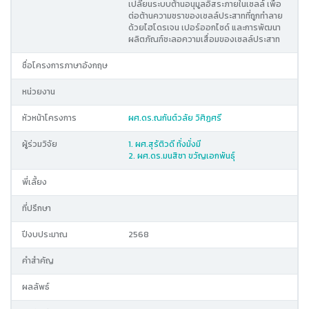
เปลี่ยนระบบต้านอนุมูลอิสระภายในเซลล์ เพื่อ
ต่อต้านความชราของเซลล์ประสาทที่ถูกทำลาย
ด้วยไฮโดรเจน เปอร์ออกไซด์ และการพัฒนา
ผลิตภัณฑ์ชะลอความเสื่อมของเซลล์ประสาท
ชื่อโครงการภาษาอังกฤษ
หน่วยงาน
หัวหน้าโครงการ
ผศ.ดร.ณกันต์วลัย วิศิฏศรี
ผู้ร่วมวิจัย
1. ผศ.สุรัติวดี ทั่งมั่งมี
2. ผศ.ดร.มนสิชา ขวัญเอกพันธุ์
พี่เลี้ยง
ที่ปรึกษา
ปีงบประมาณ
2568
คำสำคัญ
ผลลัพธ์