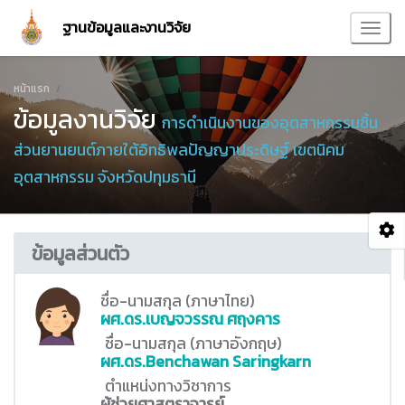
ฐานข้อมูลและงานวิจัย
หน้าแรก
ข้อมูลงานวิจัย
การดำเนินงานของอุตสาหกรรมชิ้น
ส่วนยานยนต์ภายใต้อิทธิพลปัญญาประดิษฐ์ เขตนิคม
อุตสาหกรรม จังหวัดปทุมธานี
ข้อมูลส่วนตัว
ชื่อ-นามสกุล (ภาษาไทย)
ผศ.ดร.เบญจวรรณ ศฤงคาร
ชื่อ-นามสกุล (ภาษาอังกฤษ)
ผศ.ดร.Benchawan Saringkarn
ตำแหน่งทางวิชาการ
ผู้ช่วยศาสตราจารย์