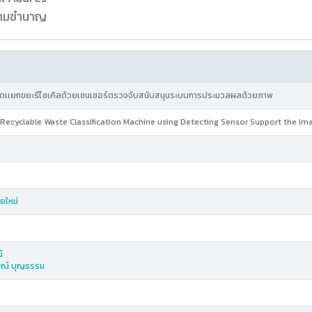
ความชำนาญ
คัดเเยกขยะรีไซเคิลด้วยเซนเซอร์ตรวจจับสนับสนุนระบบการประมวลผลด้วยภาพ
ecyclable Waste Classification Machine using Detecting Sensor Support the I
ยใหม่
์
ษณ์ บุญธรรม