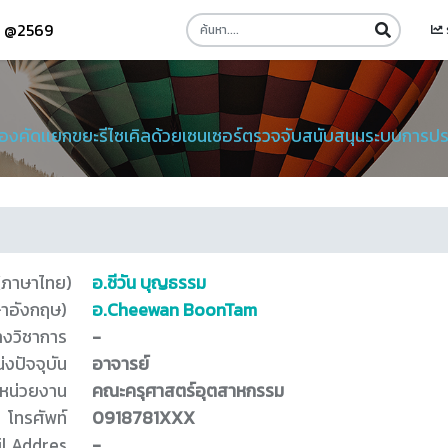
รี @2569
่องคัดเเยกขยะรีไซเคิลด้วยเซนเซอร์ตรวจจับสนับสนุนระบบการ
 (ภาษาไทย)
อ.ชีวัน บุญธรรม
ษาอังกฤษ)
อ.Cheewan BoonTam
างวิชาการ
-
่งปัจจุบัน
อาจารย์
หน่วยงาน
คณะครุศาสตร์อุตสาหกรรม
โทรศัพท์
0918781XXX
l Addres
-