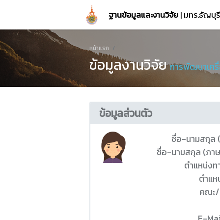
ฐานข้อมูลและงานวิจัย
| มทร.ธัญบุ
หน้าแรก
ข้อมูลงานวิจัย
การพัฒนาเครื
ข้อมูลส่วนตัว
ชื่อ-นามสกุล
ชื่อ-นามสกุล (ภา
ตำแหน่งท
ตำแหน
คณะ/
E-Mai