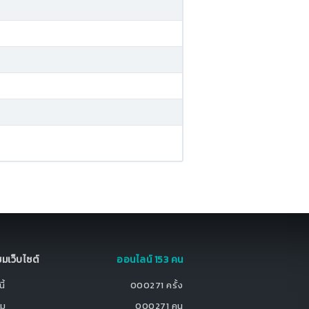
มชมเว็บไซต์
ออนไลน์ 153 คน
ี้
000271 ครั้ง
ชม
000271 คน