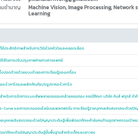
ความชำนาญ
Machine Vision, Image Processing, Network s
Learning
ิที่มีประสิทธิภาพสำหรับการวินิจโรคหัวใจและหลอดเลือด
ต์ใช้ในการปรับปรุงภาพถ่ายทางการแพทย์
ร็งปอดด้วยด้วยแบบจำลองการเรียนรู้ของเครื่อง
ใจซื้ออะโวคาโดและผลิตภัณฑ์แปรรูปจากอะโวคาโด
สำหรับการจัดการระบบซัพพลายเชนของกล้วยหอมทอง กรณีศึกษา บริษัท คิงส์ ฟรุทส์ จำก
ew S-Curve และการอบรมออนไลน์บนแพลตฟอร์ม การเรียนรู้รายบุคคลเชิงสมรรถนะด้วยปั
ู้รายบุคคลเชิงสมรรถนะด้วยปัญญาประดิษฐ์เพื่อพัฒนาทักษะกำลังคนด้านอุตสาหกรรมเป้า
นาทักษะด้านปัญญาประดิษฐ์ขั้นพื้นฐานสำหรับเด็กและเยาวชน