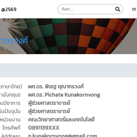
รี @2569
ณากรวงศ์
 (ภาษาไทย)
ผศ.ดร. พิเชฐ คุณากรวงศ์
ษาอังกฤษ)
ผศ.ดร. Pichate Kunakornvong
างวิชาการ
ผู้ช่วยศาสตราจารย์
่งปัจจุบัน
ผู้ช่วยศาสตราจารย์
หน่วยงาน
คณะวิทยาศาสตร์และเทคโนโลยี
โทรศัพท์
0891139XXX
 Address
p.kunakornvong@gmail.com