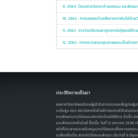
9. 2564 : โครงการวิเคราะห์ ออกแบบ และพัฒนา
10. 2562 : การแยกแยะโรคพืชจากภาพใบไม้ด้วย
11. 2562 : การวัดปริมาณธาตุอาหารในปุ๋ยเคมี
12. 2562 : การตรวจสอบคุณภาพแอบเปิ้ลด้วย
ประวัติความเป็นมา
ผลจากวิทยานิพนธ์ของผู้เข้ารับการอบรมหลักสูตรผู้บ
ระดับสูง ของ สถาบันเทคโนโลยีราชมงคลได้เสนอแนว
การพัฒนางานวิจัยของสถาบันฯโดยให้มีการ จัดตั้ง สถา
และพัฒนาเทคโนโลยี ขึ้นเมื่อ วันที่ 12 มกราคม 2536 เพ
หน้าที่ประสานและสนับสนุนงานวิจัยและเพื่อความเหมาะ
เปลี่ยนชื่อเป็น สถาบันวิจัยและพัฒนา เมื่อวันที่ 9 มิถ