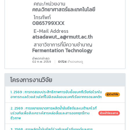
คณะ/หน่วยงาน
คณะวิทยาศาสตร์และเทคโนโลยี
โทรศัพท์
0865799XXX
E-Mail Address
atsadawut_a@rmutt.ac.th
สาขาวิชาการที่มีความชำนาญ
Fermentation Technology
อัพเดทล่าสุด
02 ก.พ. 2569
01724
จำนวนคนดู
โครงการงานวิจัย
1. 2569 : การทดสอบประสิทธิภาพการยับยั้งแบคทีเรียก่อโรคใน
ผู้ร่วมวิจัย
อาหารทะเลด้วยส่วนใสที่ไม่มีเซลล์ของแบคทีเรียจากกรดแลคติก
2. 2569 : การขยายขนาดการผลิตน้ำมันยีสต์และเบต้าแคโรที
นร่วมกันเพื่อสังเคราะห์สารหล่อลื่นและสารออกฤทธิ์ทาง
หัวหน้าโครงการ
ชีวภาพ
3. 2568 : การผลิตน้ำมันยีสต์ร่วมกับแคโรทีนอยด์และการ