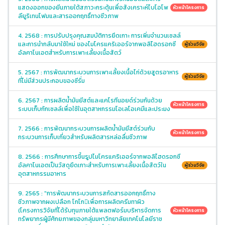
แสดงออกของยีนภายใต้สภาวะกระตุ้นเพื่อสังเคราะห์ไบโอโพ
หัวหน้าโครงการ
ลียูริเทนโฟมและสารออกฤทธิ์ทางชีวภาพ
4. 2568 : การปรับปรุงคุณสมบัติการยึดเกาะ การเพิ่มจำนวนเซลล์
และการนำกลับมาใช้ใหม่ ของไมโครแคริเออร์จากพอลิไฮดรอกซี
ผู้ร่วมวิจัย
อัลคาโนเอตสำหรับการเพาะเลี้ยงเนื้อสัตว์
5. 2567 : การพัฒนากระบวนการเพาะเลี้ยงเนื้อไก่ด้วยสูตรอาหาร
ผู้ร่วมวิจัย
ที่ไม่มีส่วนประกอบของซีรั่ม
6. 2567 : การผลิตน้ำมันยีสต์และแคโรทีนอยด์ร่วมกันด้วย
หัวหน้าโครงการ
ระบบเก็บกักเซลล์เพื่อใช้ในอุตสาหกรรมโอเลโอเคมีและประมง
7. 2566 : การพัฒนากระบวนการผลิตน้ำมันยีสต์ร่วมกับ
หัวหน้าโครงการ
กระบวนการเก็บเกี่ยวสำหรับผลิตสารหล่อลื่นชีวภาพ
8. 2566 : การศึกษาการขึ้นรูปไมโครแคริเออร์จากพอลิไฮดรอกซี
อัลคาโนเอตเป็นวัสดุยึดเกาะสำหรับการเพาะเลี้ยงเนื้อสัตว์ใน
ผู้ร่วมวิจัย
อุตสาหกรรมอาหาร
9. 2565 : "การพัฒนากระบวนการสกัดสารออกฤทธิ์ทาง
ชีวภาพจากผงเปลือก โกโกเพื่อการผลิตครีมทาผิว
(โครงการวิจัยที่ได้รับทุนภายใต้แพลตฟอร์มบริหารจัดการ
หัวหน้าโครงการ
ทรัพยากรผู้มีศักยภาพของกลุ่มมหาวิทยาลัยเทคโนโลยีราช