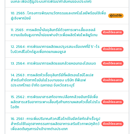
มงคล เพื่อปฏิรูประบบการพัฒนากำลังคนของประเทศ)
10. 2565 : โครงการพัฒนานวัตกรรมและเทคโนโลยีพร้อมใช้เพื่อ
ผู้ร่วมวิจัย
สู่เชิงพาณิชย์
11. 2565 : การผลิตน้ำมันจุลินทรีย์ด้วยการเพาะเลี้ยงเซลล์
หัวหน้าโครงการ
ความเข้มข้นสูงจากน้ำย่อยฟางข้าวเพื่อผลิตโฟมโพลิยูริเทน
12. 2564 : การพัฒนาการผลิตผงปรุงรสมะเขือเทศที่มี 5'-ไร
หัวหน้าโครงการ
โบนิวคลีโอไทด์สูงเพื่อทดแทนผงชูรส
13. 2564 : การพัฒนาการผลิตแยมกล้วยหอมทองโฮมเมด
หัวหน้าโครงการ
14. 2563 : การผลิตหัวเชื้อจุลินทรีย์ที่ผลิตเอนไซม์ไลเปส
สำหรับกำจัดกากไขมันในโรงงานของ บริษัท ซีพีเอฟ
หัวหน้าโครงการ
(ประเทศไทย) จำกัด (มหาชน) จังหวัดสระบุรี
15. 2562 : การพัฒนาสารสกัดจากเปลือกกล้วยอินทรีย์เพื่อ
ผลิตสารเสริมอาหารเพาะเลี้ยงกุ้งก้ามกรามผสมหัวเชื้อโปรไบ
หัวหน้าโครงการ
โอติก
16. 2561 : การเพิ่มปริมาณคิวคลีโอไทด์ในยีสต์สกัดสำเร็จรูป
สำหรับใช้ในอุตสาหกรรมการผลิตอาหารเสริมชีวภาพปศุสัตว์
หัวหน้าโครงการ
เพื่อลดต้นทุนการนำเข้าจากต่างประเทศ