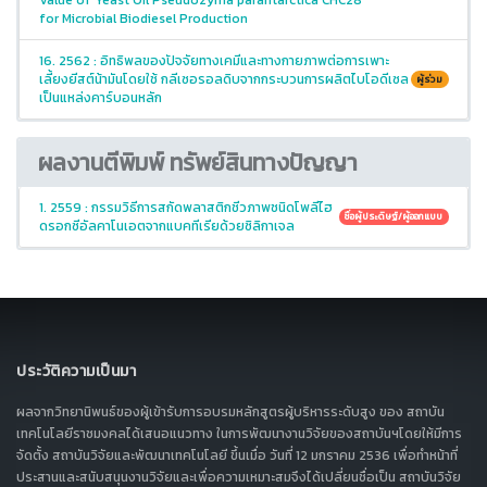
for Microbial Biodiesel Production
16. 2562 : อิทธิพลของปัจจัยทางเคมีและทางกายภาพต่อการเพาะ
เลี้ยงยีสต์น้ามันโดยใช้ กลีเซอรอลดิบจากกระบวนการผลิตไบโอดีเซล
ผู้ร่วม
เป็นแหล่งคาร์บอนหลัก
ผลงานตีพิมพ์ ทรัพย์สินทางปัญญา
1. 2559 : กรรมวิธีการสกัดพลาสติกชีวภาพชนิดโพลีไฮ
ชื่อผู้ประดิษฐ์/ผู้ออกแบบ
ดรอกซีอัลคาโนเอตจากแบคทีเรียด้วยซิลิกาเจล
ประวัติความเป็นมา
ผลจากวิทยานิพนธ์ของผู้เข้ารับการอบรมหลักสูตรผู้บริหารระดับสูง ของ สถาบัน
เทคโนโลยีราชมงคลได้เสนอแนวทาง ในการพัฒนางานวิจัยของสถาบันฯโดยให้มีการ
จัดตั้ง สถาบันวิจัยและพัฒนาเทคโนโลยี ขึ้นเมื่อ วันที่ 12 มกราคม 2536 เพื่อทำหน้าที่
ประสานและสนับสนุนงานวิจัยและเพื่อความเหมาะสมจึงได้เปลี่ยนชื่อเป็น สถาบันวิจัย