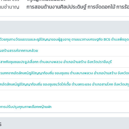
ความชำนาญ
การสอนด้านงานศิลปประดิษฐ์ การจัดดอกไม้ การร
 ด้วยทุนทางวัฒนธรรมและภูมิปัญญาของผู้สูงอายุ ตามแนวทางเศรษฐกิจ BCG ตำบลพืชอุดม
ชิงสร้างสรรค์จากกาบกล้วย
าหกิจชุมชนแปรรูปเสื่อกก ตำบลบางพลวง อำเภอบ้านสร้าง จังหวัดปราจีนบุรี
รมกกจากอัตลักษณ์ภูมิปัญญาท้องถิ่น ของชุมชน ตำบลบางพลวง อำเภอบ้านสร้าง จังหวัดป
อัตลักษณ์ภูมิปัญญาท้องถิ่น ของชุมชนวัดไก่เตี้ย ตำบลกระแชง อำเภอสามโคก จังหวัดปทุ
มในการปรับปรุงคุณภาพเชือกหญ้าแฝก
ร