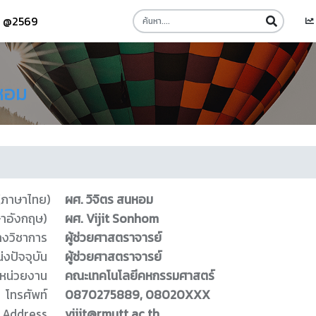
รี @2569
นหอม
 (ภาษาไทย)
ผศ. วิจิตร สนหอม
ษาอังกฤษ)
ผศ. Vijit Sonhom
างวิชาการ
ผู้ช่วยศาสตราจารย์
่งปัจจุบัน
ผู้ช่วยศาสตราจารย์
หน่วยงาน
คณะเทคโนโลยีคหกรรมศาสตร์
โทรศัพท์
0870275889, 08020XXX
 Address
vijit@rmutt.ac.th