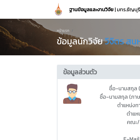
ฐานข้อมูลและงานวิจัย
| มทร.ธัญบุ
หน้าแรก
ข้อมูลนักวิจัย
วิจิตร ส
ข้อมูลส่วนตัว
ชื่อ-นามสกุล
ชื่อ-นามสกุล (ภา
ตำแหน่งท
ตำแหน
คณะ/
E-Mail