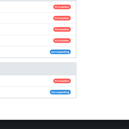
First Author
First Author
First Author
First Author
Corresponding
First Author
Corresponding