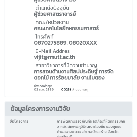
ตำแหน่งปัจจุบัน
ผู้ช่วยศาสตราจารย์
คณะ/หน่วยงาน
คณะเทคโนโลยีคหกรรมศาสตร์
โทรศัพท์
0870275889, 08020XXX
E-Mail Addres
vijit@rmutt.ac.th
สาขาวิชาการที่มีความชำนาญ
การสอนด้านงานศิลปประดิษฐ์ การจัด
ดอกไม้ การร้อยมาลัย งานใบตอง
อัพเดทล่าสุด
02 ก.พ. 2569
00231
จำนวนคนดู
ข้อมูลโครงการงานวิจัย
ชื่อโครงการ
การพัฒนาบรรจุภัณฑ์ผลิตภัณฑ์หัตถกรรมกก
จากอัตลักษณ์ภูมิปัญญาท้องถิ่น ของชุมชน
ตำบลบางพลวง อำเภอบ้านสร้าง จังหวัด