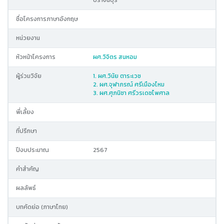
ปราจีนบุรี
ชื่อโครงการภาษาอังกฤษ
หน่วยงาน
หัวหน้าโครงการ
ผศ.วิจิตร สนหอม
ผู้ร่วมวิจัย
1. ผศ.วินัย ตาระเวช
2. ผศ.จุฬาภรณ์ ศรีเมืองไหม
3. ผศ.ศุภนิชา ศรีวรเดชไพศาล
พี่เลี้ยง
ที่ปรึกษา
ปีงบประมาณ
2567
คำสำคัญ
ผลลัพธ์
บทคัดย่อ (ภาษาไทย)