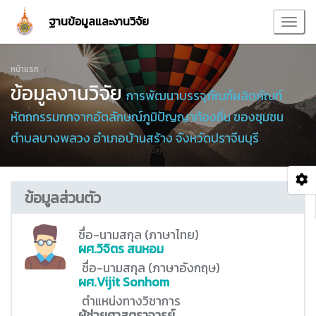
ฐานข้อมูลและงานวิจัย
หน้าแรก
ข้อมูลงานวิจัย
การพัฒนาบรรจุภัณฑ์ผลิตภัณฑ์
หัตถกรรมกกจากอัตลักษณ์ภูมิปัญญาท้องถิ่น ของชุมชน
ตำบลบางพลวง อำเภอบ้านสร้าง จังหวัดปราจีนบุรี
ข้อมูลส่วนตัว
ชื่อ-นามสกุล (ภาษาไทย)
ผศ.วิจิตร สนหอม
ชื่อ-นามสกุล (ภาษาอังกฤษ)
ผศ.Vijit Sonhom
ตำแหน่งทางวิชาการ
ผู้ช่วยศาสตราจารย์