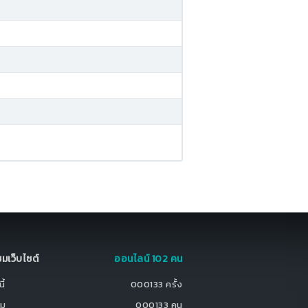
มชมเว็บไซต์
ออนไลน์ 102 คน
ี้
000133 ครั้ง
ชม
000133 คน