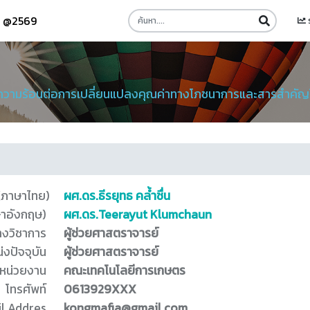
รี @2569
ความร้อนต่อการเปลี่ยนแปลงคุณค่าทางโภชนาการและสารสำคัญ
 (ภาษาไทย)
ผศ.ดร.ธีรยุทธ คล้ำชื่น
ษาอังกฤษ)
ผศ.ดร.Teerayut Klumchaun
างวิชาการ
ผู้ช่วยศาสตราจารย์
่งปัจจุบัน
ผู้ช่วยศาสตราจารย์
หน่วยงาน
คณะเทคโนโลยีการเกษตร
โทรศัพท์
0613929XXX
l Addres
kongmafia@gmail.com