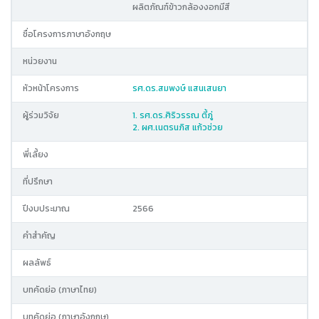
ผลิตภัณฑ์ข้าวกล้องงอกมีสี
ชื่อโครงการภาษาอังกฤษ
หน่วยงาน
หัวหน้าโครงการ
รศ.ดร.สมพงษ์ แสนเสนยา
ผู้ร่วมวิจัย
1. รศ.ดร.ศิริวรรณ ตี้ภู่
2. ผศ.เนตรนภิส แก้วช่วย
พี่เลี้ยง
ที่ปรึกษา
ปีงบประมาณ
2566
คำสำคัญ
ผลลัพธ์
บทคัดย่อ (ภาษาไทย)
บทคัดย่อ (ภาษาอังกฤษ)