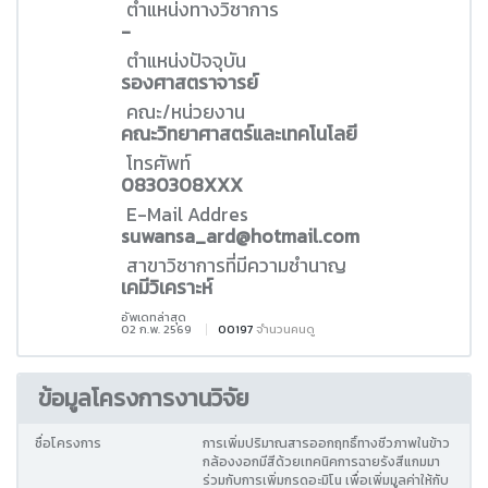
ตำแหน่งทางวิชาการ
-
ตำแหน่งปัจจุบัน
รองศาสตราจารย์
คณะ/หน่วยงาน
คณะวิทยาศาสตร์และเทคโนโลยี
โทรศัพท์
0830308XXX
E-Mail Addres
suwansa_ard@hotmail.com
สาขาวิชาการที่มีความชำนาญ
เคมีวิเคราะห์
อัพเดทล่าสุด
02 ก.พ. 2569
00197
จำนวนคนดู
ข้อมูลโครงการงานวิจัย
ชื่อโครงการ
การเพิ่มปริมาณสารออกฤทธิ์ทางชีวภาพในข้าว
กล้องงอกมีสีด้วยเทคนิคการฉายรังสีแกมมา
ร่วมกับการเพิ่มกรดอะมิโน เพื่อเพิ่มมูลค่าให้กับ