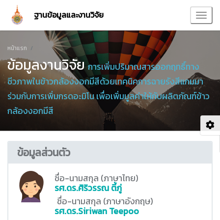
ฐานข้อมูลและงานวิจัย
หน้าแรก
ข้อมูลงานวิจัย
การเพิ่มปริมาณสารออกฤทธิ์ทาง
ชีวภาพในข้าวกล้องงอกมีสีด้วยเทคนิคการฉายรังสีแกมมา
ร่วมกับการเพิ่มกรดอะมิโน เพื่อเพิ่มมูลค่าให้กับผลิตภัณฑ์ข้าว
กล้องงอกมีสี
ข้อมูลส่วนตัว
ชื่อ-นามสกุล (ภาษาไทย)
รศ.ดร.ศิริวรรณ ตี้ภู่
ชื่อ-นามสกุล (ภาษาอังกฤษ)
รศ.ดร.Siriwan Teepoo