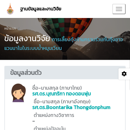
ฐานข้อมูลและงานวิจัย
หน้าแรก
ข้อมูลงานวิจัย
การเลี้ยงกุ้งก้ามกรามร่วมกับกุ้งขาว
แวนนาไมในระบบน้ำหมุนเวียน
ข้อมูลส่วนตัว
ชื่อ-นามสกุล (ภาษาไทย)
รศ.ดร.บุณฑริกา ทองดอนพุ่ม
ชื่อ-นามสกุล (ภาษาอังกฤษ)
รศ.ดร.Boontarika Thongdonphum
ตำแหน่งทางวิชาการ
-
ตำแหน่งปัจจุบัน