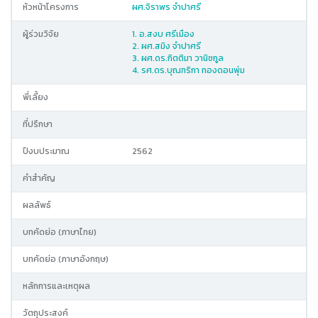
หัวหน้าโครงการ
ผศ.จิราพร จำปาศรี
ผู้ร่วมวิจัย
1. อ.สงบ ศรีเมือง
2. ผศ.สมิง จำปาศรี
3. ผศ.ดร.กิตติมา วานิชกูล
4. รศ.ดร.บุณฑริกา ทองดอนพุ่ม
พี่เลี้ยง
ที่ปรึกษา
ปีงบประมาณ
2562
คำสำคัญ
ผลลัพธ์
บทคัดย่อ (ภาษาไทย)
บทคัดย่อ (ภาษาอังกฤษ)
หลักการและเหตุผล
วัตถุประสงค์